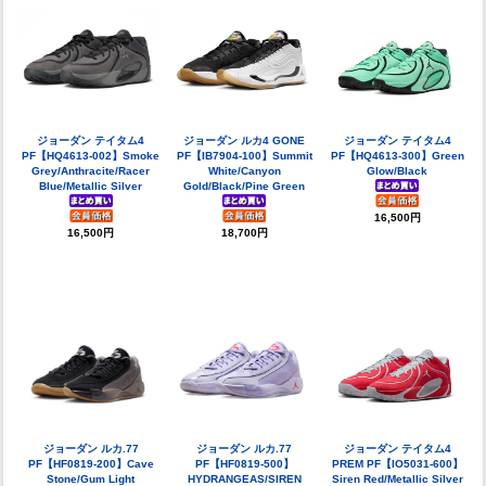
ジョーダン テイタム4
ジョーダン ルカ4 GONE
ジョーダン テイタム4
PF【HQ4613-002】Smoke
PF【IB7904-100】Summit
PF【HQ4613-300】Green
Grey/Anthracite/Racer
White/Canyon
Glow/Black
Blue/Metallic Silver
Gold/Black/Pine Green
16,500円
16,500円
18,700円
ジョーダン ルカ.77
ジョーダン ルカ.77
ジョーダン テイタム4
PF【HF0819-200】Cave
PF【HF0819-500】
PREM PF【IO5031-600】
Stone/Gum Light
HYDRANGEAS/SIREN
Siren Red/Metallic Silver