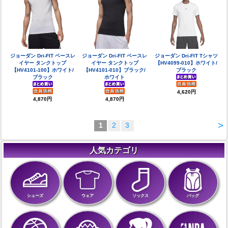
ジョーダン Dri-FIT ベースレ
ジョーダン Dri-FIT ベースレ
ジョーダン Dri-FIT Tシャツ
イヤー タンクトップ
イヤー タンクトップ
【HV4099-010】ホワイト/
【HV4101-100】ホワイト/
【HV4101-010】ブラック/
ブラック
ブラック
ホワイト
4,620円
4,870円
4,870円
>
1
2
3
人気カテゴリ
シューズ
ウェア
ソックス
バッグ