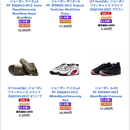
ジョーダン テイタム4
ジョーダン ザイオン4
［27.0cmのみ］ジョーダン
PF【HQ4613-401】Game
PF【FD0591-301】Tropical
フランチャイズ スライド
Royal/University
Teal/Lilac Mist/Citron
【HQ2163-200】ブラウン
Blue/Deep Royal
Pulse
Blue/White
通常価格4,400円
17,930円
3,100円
16,500円
［27.0cmのみ］ジョーダン
ジョーダン テイタム4
ジョーダン ルカ5
フランチャイズ スライド
PF【HQ4613-101】
PF【HV8087-002】
【HQ2163-201】オリーブ
White/Black/University
Black/Bright Crimsony
Red
17,050円
通常価格4,400円
16,500円
3,100円