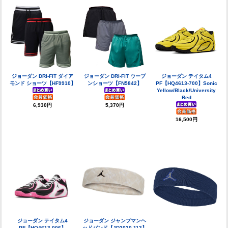
ジョーダン DRI-FIT ダイア
ジョーダン DRI-FIT ウーブ
ジョーダン テイタム4
モンド ショーツ【HF9910】
ンショーツ【FN5842】
PF【HQ4613-700】Sonic
Yellow/Black/University
Red
6,930円
5,370円
16,500円
ジョーダン テイタム4
ジョーダン ジャンプマンヘ
PF【HQ4613-006】
ッドバンド【JD2030-113】