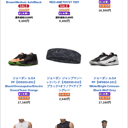
Brown/Medium Ash/Black
RED-AMETHYST TINT
16,500円
通常価格13,200円
通常価格13,200円
9,300円
9,300円
ジョーダン ルカ4
ジョーダン ジャンプマンヘ
ジョーダン ルカ4
PF【IO0203-001】
ッドバンド【JD2030-012】
PF【HF0824-101】
Black/Orenzupulse/Electric
ブラック×オフノア×アイア
White/Bright Crimson-
Green/Team Orange
ングレー
Black-Wolf Grey
2,640円
17,160円
17,160円