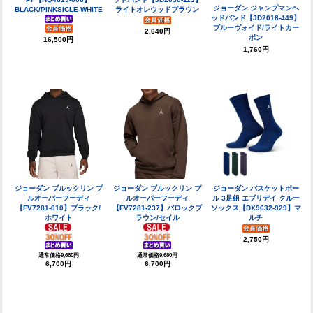
ジョーダン ジャンプマンヘ
BLACK/PINKSICLE-WHITE
ライトオレウッドブラウン
ッドバンド【JD2018-449】
ブルーヴォイド/ライトカー
2,640円
ボン
16,500円
1,760円
ジョーダン ブルックリン プ
ジョーダン ブルックリン プ
ジョーダン バスケットボー
ルオーバーフーディ
ルオーバーフーディ
ル 3足組 エブリデイ クルー
【FV7281-010】ブラック/
【FV7281-237】バロックブ
ソックス【DX9632-929】マ
ホワイト
ラウン/セイル
ルチ
2,750円
通常価格9,680円
通常価格9,680円
6,700円
6,700円