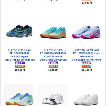
17,050円
ジョーダン テイタム4
ジョーダン ルカ5
ジョーダン ルカ5 FAM
PF【IR0074-500】
PF【IO5034-900】Multi
PF【IW9036-500】Light
Fuchsia/Hyper
Color/Turquoise
Marine/Blue
Royal/Yellow Strike/Black
Blue/Green Glow/Black
Void/Sapphire/Hyper Pink
16,500円
18,480円
18,480円