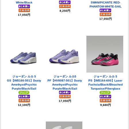
White/Black
SWAN/PICANTE RED-
PHANTOM-WHITE-SAIL
8,250円
17,050円
17,050円
ジョーダン ルカ 5
ジョーダン ルカ5
ジョーダン ルカ 5
GS【IM5166-501】Dusty
PF【HV8087-501】Dusty
PS【IM5164-600】Laser
Amethyst/Psychic
Amethyst/Psychic
Fuchsia/Black/Bleached
Purple/Black/Sail
Purple/Black/Sail
Turquoise/Fiberglass
17,050円
12,100円
9,680円