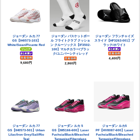
ジョーダン ルカ.77
ジョーダン バスケットボー
ジョーダン フランチャイズ
GS【IH0573-103】
ル フライトクラブ クッショ
スライド【HF3263-001】ブ
White/Swan/Picante Red
ン クルーソックス【IF3502-
ラック/ホワイト
100】マルチカラー/ブラッ
ク/ユニバーシティレッド
4,400円
9,680円
2,860円
ジョーダン ルカ.77
ジョーダン ルカ 5
ジョーダン ルカ5
GS【IH0573-501】Urban
GS【IM5166-600】Laser
PF【HV8087-600】Laser
Lilac/Iron Grey/Sail/Rio
Fuchsia/Black/Bleached
Fuchsia/Black/Bleached
Teal
Turquoise/Fiberglass
Turquoise/Fibreglass