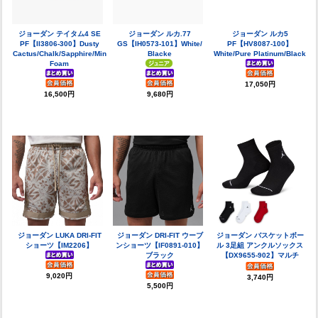
ジョーダン テイタム4 SE
ジョーダン ルカ.77
ジョーダン ルカ5
PF【II3806-300】Dusty
GS【IH0573-101】White/
PF【HV8087-100】
Cactus/Chalk/Sapphire/Mint
Blacke
White/Pure Platinum/Black
Foam
17,050円
16,500円
9,680円
ジョーダン LUKA DRI-FIT
ジョーダン DRI-FIT ウーブ
ジョーダン バスケットボー
ショーツ【IM2206】
ンショーツ【IF0891-010】
ル 3足組 アンクルソックス
ブラック
【DX9655-902】マルチ
9,020円
3,740円
5,500円