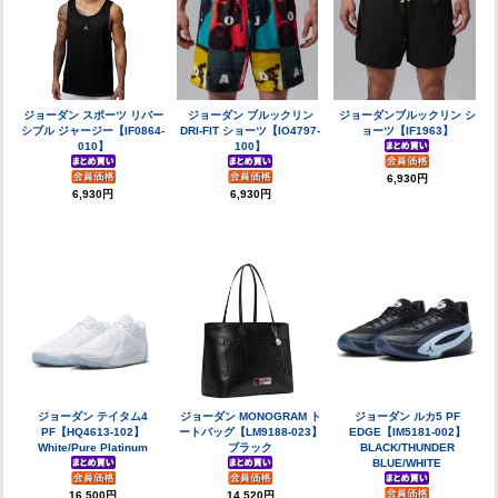
ジョーダン スポーツ リバー
ジョーダン ブルックリン
ジョーダンブルックリン シ
シブル ジャージー【IF0864-
DRI-FIT ショーツ【IO4797-
ョーツ【IF1963】
010】
100】
6,930円
6,930円
6,930円
ジョーダン テイタム4
ジョーダン MONOGRAM ト
ジョーダン ルカ5 PF
PF【HQ4613-102】
ートバッグ【LM9188-023】
EDGE【IM5181-002】
White/Pure Platinum
ブラック
BLACK/THUNDER
BLUE/WHITE
16,500円
14,520円