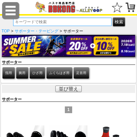
TOP
>
サポーター・テーピング
> サポーター
サポーター
指用
腕用
ひざ用
ふくらはぎ用
足首用
並び替え
サポーター
1