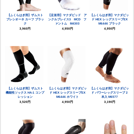
【ふくらはぎ用】ザムスト
【足首用】マクダビッド ア
【ふくらはぎ用】マクダビッ
プレシオーネ カーフ ブラッ
ンクルブレイス3 MCD フ
ド HEX レッグスリーブEX
ク
ァントム M4303
M6446 ブラック
3,960円
4,950円
4,950円
【ふくらはぎ用】ザムスト
【ふくらはぎ用】マクダビッ
【ふくらはぎ用】マクダビッ
機能性ソックス HA-1 コンプ
ド HEX レッグスリーブEX
ド パワーレッグスリーブ 2
レッション
M6446 ホワイト
本入 M6577
3,520円
4,950円
3,190円