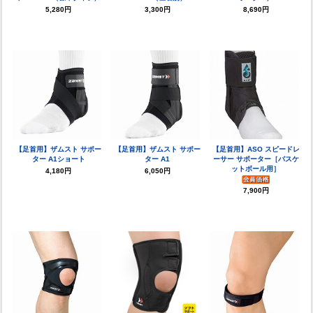
5,280円
3,300円
8,690円
【足首用】ザムスト サポー
【足首用】ザムスト サポー
【足首用】ASO スピードレ
ター A1ショート
ター A1
ーサー サポーター［バスケ
ットボール用］
4,180円
6,050円
7,900円