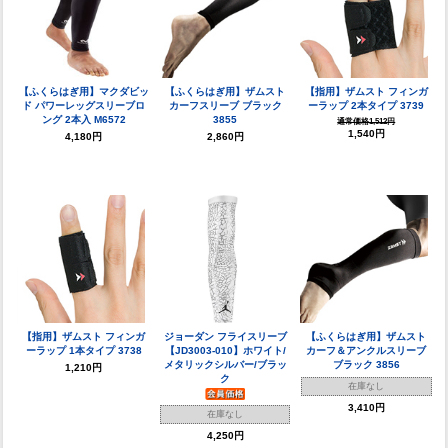
【ふくらはぎ用】マクダビッ
【ふくらはぎ用】ザムスト
【指用】ザムスト フィンガ
ド パワーレッグスリーブロ
カーフスリーブ ブラック
ーラップ 2本タイプ 3739
ング 2本入 M6572
3855
通常価格1,512円
1,540円
4,180円
2,860円
【指用】ザムスト フィンガ
ジョーダン フライスリーブ
【ふくらはぎ用】ザムスト
ーラップ 1本タイプ 3738
【JD3003-010】ホワイト/
カーフ＆アンクルスリーブ
メタリックシルバー/ブラッ
ブラック 3856
1,210円
ク
在庫なし
3,410円
在庫なし
4,250円