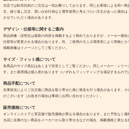
当店では転売目的のご注文は一切お断りしております。同じお客様による同一商
文、繰り返し注文、買い占め行為など通常使用と考えづらい注文があった場合は
させていただく場合があります。
デザイン・仕様等に関するご案内
商品画像・説明文は最新の内容を掲載するよう努めておりますが、メーカー都合
仕様等が変更される場合があります。尚、ご使用のモニタ環境等により実物とカ
掲載画像はイメージとしてご覧ください。
サイズ・フィット感について
各商品のサイズ表記はあくまで目安としてご覧ください。同じメーカー・シリー
す。また着用感は個人差があります（いずれもフィッティングを保証するもので
商品手配について
在庫状況によりご注文後に商品を取り寄せた後に発送を行う場合があります。そ
がございます（お急ぎの場合は事前にお問い合わせください）。
販売価格について
オンラインストアと実店舗で販売価格が異なる場合があります。また予告なく価
当店に在庫のない商品をメーカーから取り寄せるなどの場合、掲載価格と異なる