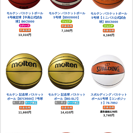
モルテン バスケットボール
モルテン バスケットボール
モルテン バスケットボール
6号検定球【中高公式試合
5号球【B5G5000】
5号球【ミニバス公式試合
球】B6C5000
球】B5C5000
7,150円
13,310円
6,160円
モルテン 記念球 バスケット
モルテン 記念球 バスケット
スポルディング バスケット
ボール【B7C9500】7号球
ボール【BG-SL7】
ボール1号球【コンポジッ
ト】76-789J
通常価格3,740円
11,660円
14,410円
3,740円