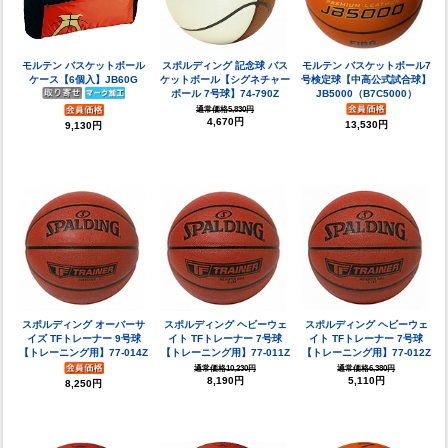
モルテン バスケットボール
スポルディング 記念球 バス
モルテン バスケットボール7
ケース【6個入】JB60G
ケットボール【シグネチャー
号検定球【中高公式試合球】
ボール 7号球】74-790Z
JB5000（B7C5000）
通常価格5,830円
4,670円
13,530円
9,130円
スポルディング オーバーサ
スポルディング ヘビーウェ
スポルディング ヘビーウェ
イズ TFトレーナー 9号球
イト TFトレーナー 7号球
イト TFトレーナー 7号球
【トレーニング用】77-014Z
【トレーニング用】77-011Z
【トレーニング用】77-012Z
通常価格10,230円
通常価格6,380円
8,190円
5,110円
8,250円