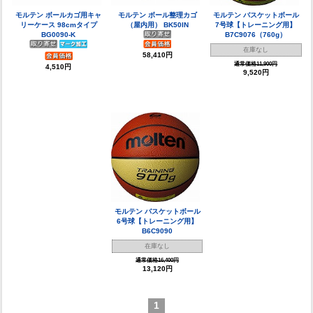
モルテン ボールカゴ用キャ
モルテン ボール整理カゴ
モルテン バスケットボール
リーケース 98cmタイプ
（屋内用） BK50IN
7号球【トレーニング用】
BG0090-K
B7C9076（760g）
在庫なし
58,410円
通常価格11,900円
4,510円
9,520円
モルテン バスケットボール
6号球【トレーニング用】
B6C9090
在庫なし
通常価格16,400円
13,120円
1