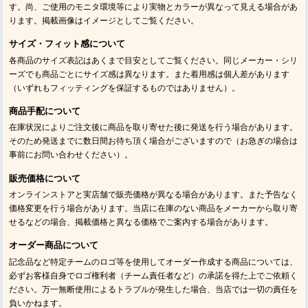
す。尚、ご使用のモニタ環境等により実物とカラーが異なって見える場合があ
ります。掲載画像はイメージとしてご覧ください。
サイズ・フィット感について
各商品のサイズ表記はあくまで目安としてご覧ください。同じメーカー・シリ
ーズでも商品ごとにサイズ感は異なります。また着用感は個人差があります
（いずれもフィッティングを保証するものではありません）。
商品手配について
在庫状況によりご注文後に商品を取り寄せた後に発送を行う場合があります。
そのため発送までに数日間お待ち頂く場合がございますので（お急ぎの場合は
事前にお問い合わせください）。
販売価格について
オンラインストアと実店舗で販売価格が異なる場合があります。また予告なく
価格変更を行う場合があります。当店に在庫のない商品をメーカーから取り寄
せるなどの場合、掲載価格と異なる価格でご案内する場合があります。
オーダー商品について
記念品など特定チームのロゴ等を使用してオーダー作成する商品については、
必ずお客様自身でロゴ権利者（チーム責任者など）の承諾を得た上でご依頼く
ださい。万一無断使用によるトラブルが発生した場合、当店では一切の責任を
負いかねます。