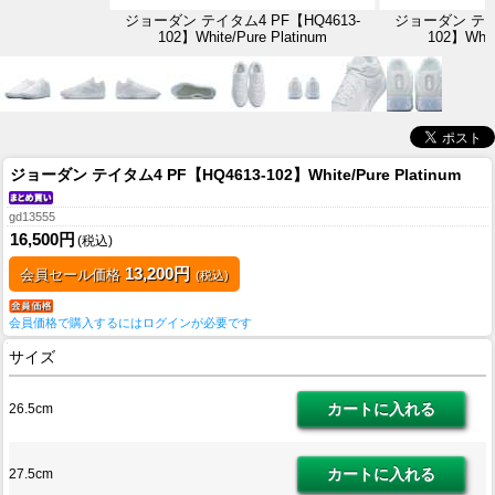
ジョーダン テイタム4 PF【HQ4613-
ジョーダン テイタ
102】White/Pure Platinum
102】White
ジョーダン テイタム4 PF【HQ4613-102】White/Pure Platinum
gd13555
16,500円
(税込)
13,200円
会員セール価格
(税込)
会員価格で購入するにはログインが必要です
サイズ
26.5cm
27.5cm