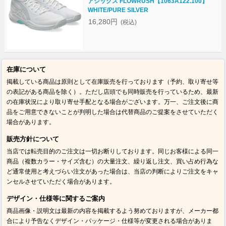
アシックス FLOWRUSH【1063A122.100】
WHITE/PURE SILVER
16,280円
(税込)
在庫について
掲載している商品は原則として在庫販売を行っております（予約、取り寄せ等
の表記がある商品を除く）。ただし店頭でも同時販売を行っているため、最新
の在庫状況により取り寄せ手配となる場合がございます。万一、ご注文後に商
品をご用意できないことが判明した場合は代替商品のご提案をさせていただく
場合があります。
販売方針について
当店では転売目的のご注文は一切お断りしております。同じお客様による同一
商品（複数カラー・サイズ含む）の大量注文、繰り返し注文、買い占め行為な
ど通常使用と考えづらい注文があった場合は、当店の判断によりご注文をキャ
ンセルさせていただく場合があります。
デザイン・仕様等に関するご案内
商品画像・説明文は最新の内容を掲載するよう努めておりますが、メーカー都
合により予告なくデザイン・パッケージ・仕様等が変更される場合がありま