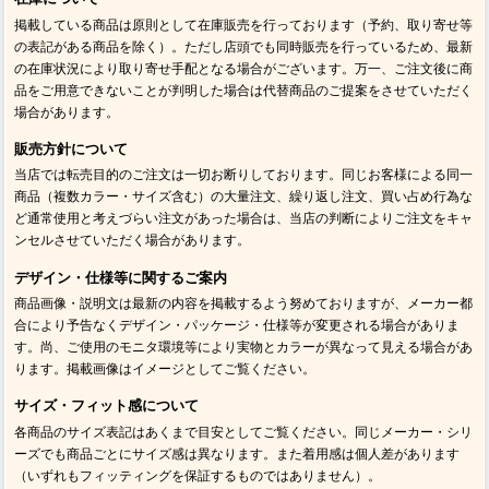
掲載している商品は原則として在庫販売を行っております（予約、取り寄せ等
の表記がある商品を除く）。ただし店頭でも同時販売を行っているため、最新
の在庫状況により取り寄せ手配となる場合がございます。万一、ご注文後に商
品をご用意できないことが判明した場合は代替商品のご提案をさせていただく
場合があります。
販売方針について
当店では転売目的のご注文は一切お断りしております。同じお客様による同一
商品（複数カラー・サイズ含む）の大量注文、繰り返し注文、買い占め行為な
ど通常使用と考えづらい注文があった場合は、当店の判断によりご注文をキャ
ンセルさせていただく場合があります。
デザイン・仕様等に関するご案内
商品画像・説明文は最新の内容を掲載するよう努めておりますが、メーカー都
合により予告なくデザイン・パッケージ・仕様等が変更される場合がありま
す。尚、ご使用のモニタ環境等により実物とカラーが異なって見える場合があ
ります。掲載画像はイメージとしてご覧ください。
サイズ・フィット感について
各商品のサイズ表記はあくまで目安としてご覧ください。同じメーカー・シリ
ーズでも商品ごとにサイズ感は異なります。また着用感は個人差があります
（いずれもフィッティングを保証するものではありません）。