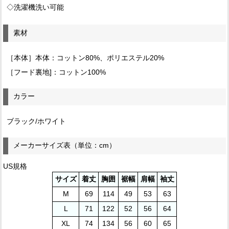
◇洗濯機洗い可能
素材
［本体］本体：コットン80%、ポリエステル20%
［フード裏地]：コットン100%
カラー
ブラック/ホワイト
メーカーサイズ表（単位：cm）
US規格
サイズ
着丈
胸囲
裾幅
肩幅
袖丈
M
69
114
49
53
63
L
71
122
52
56
64
XL
74
134
56
60
65