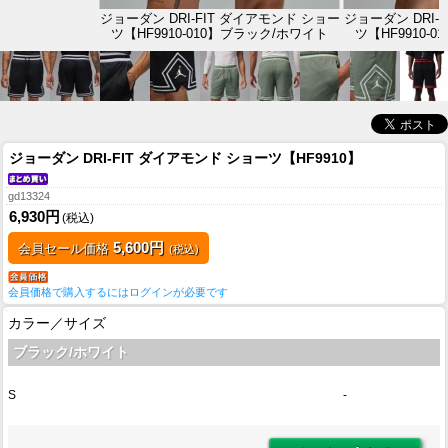
ジョーダン DRI-FIT ダイアモンド ショー
ジョーダン DRI-
ツ【HF9910-010】ブラック/ホワイト
ツ【HF9910-
ジョーダン DRI-FIT ダイアモンド ショーツ【HF9910】
gd13324
6,930円
(税込)
5,600円
会員セール価格
(税込)
会員価格で購入するにはログインが必要です
カラー／サイズ
ブラック/ホワイト
S
-