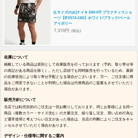
[Lサイズのみ]ナイキ DRI-FIT プラクティスショ
ーツ【IF2574-100】ホワイト/ブラック/ペール
アイボリー
7,370円
(税込)
在庫について
掲載している商品は原則として在庫販売を行っております（予約、取り寄せ等
の表記がある商品を除く）。ただし店頭でも同時販売を行っているため、最新
の在庫状況により取り寄せ手配となる場合がございます。万一、ご注文後に商
品をご用意できないことが判明した場合は代替商品のご提案をさせていただく
場合があります。
販売方針について
当店では転売目的のご注文は一切お断りしております。同じお客様による同一
商品（複数カラー・サイズ含む）の大量注文、繰り返し注文、買い占め行為な
ど通常使用と考えづらい注文があった場合は、当店の判断によりご注文をキャ
ンセルさせていただく場合があります。
デザイン・仕様等に関するご案内