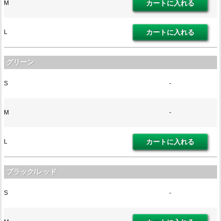
M
L
グリーン
S
-
M
-
L
ブラック/レッド
S
-