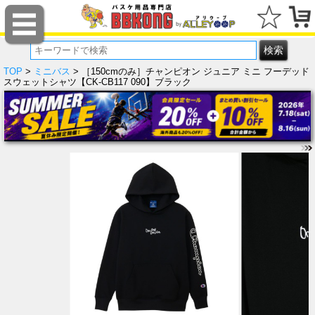
TOP
>
ミニバス
> ［150cmのみ］チャンピオン ジュニア ミニ フーデッド
スウェットシャツ【CK-CB117 090】ブラック