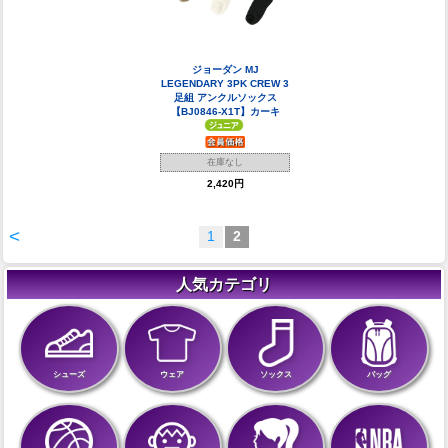
ジョーダン MJ
LEGENDARY 3PK CREW 3
足組 アンクルソックス
【BJ0846-X1T】カーキ
在庫なし
2,420円
<
1
2
人気カテゴリ
シューズ
ウェア
ソックス
バッグ