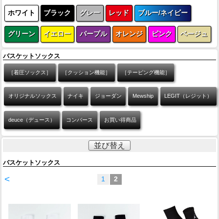
ホワイト
ブラック
グレー
レッド
ブルー/ネイビー
グリーン
イエロー
パープル
オレンジ
ピンク
ベージュ
バスケットソックス
［着圧ソックス］
［クッション機能］
［テーピング機能］
オリジナルソックス
ナイキ
ジョーダン
Mewship
LEGIT（レジット）
deuce（デュース）
コンバース
お買い得商品
並び替え
バスケットソックス
<
1
2