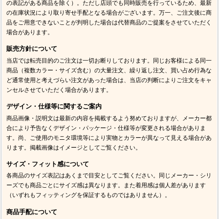
の表記がある商品を除く）。ただし店頭でも同時販売を行っているため、最新
の在庫状況により取り寄せ手配となる場合がございます。万一、ご注文後に商
品をご用意できないことが判明した場合は代替商品のご提案をさせていただく
場合があります。
販売方針について
当店では転売目的のご注文は一切お断りしております。同じお客様による同一
商品（複数カラー・サイズ含む）の大量注文、繰り返し注文、買い占め行為な
ど通常使用と考えづらい注文があった場合は、当店の判断によりご注文をキャ
ンセルさせていただく場合があります。
デザイン・仕様等に関するご案内
商品画像・説明文は最新の内容を掲載するよう努めておりますが、メーカー都
合により予告なくデザイン・パッケージ・仕様等が変更される場合がありま
す。尚、ご使用のモニタ環境等により実物とカラーが異なって見える場合があ
ります。掲載画像はイメージとしてご覧ください。
サイズ・フィット感について
各商品のサイズ表記はあくまで目安としてご覧ください。同じメーカー・シリ
ーズでも商品ごとにサイズ感は異なります。また着用感は個人差があります
（いずれもフィッティングを保証するものではありません）。
商品手配について