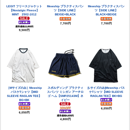
LEGIT フリースジャケット
Mewship プラクティスパン
Mewship プラクティスパン
【Nostalgic Fleece】
ツ【SIDE LINE】
ツ【SIDE LINE】
MINT 2502-1012
BEIGE×BLACK
BLACK×BEIGE
7,700円
7,700円
通常価格11,800円
9,500円
［Mサイズのみ］Mewship
スポルディング プラクティ
[Lサイズのみ]Mewship バス
バスケTシャツ【MID
スパンツ ミシガン アーチロ
ケTシャツ【MID SLEEVE
SLEEVE RAGLAN TEE】
ゴ ヘム【SMP25143M】ネ
RAGLAN TEE】BK×BG
BG×BK
イビー
6,050円
6,050円
通常価格6,930円
4,800円