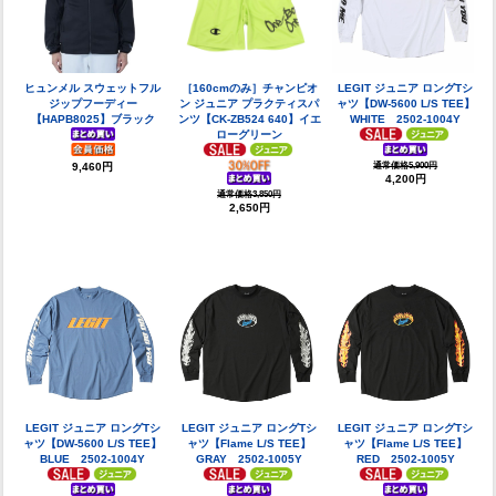
ヒュンメル スウェットフル
［160cmのみ］チャンピオ
LEGIT ジュニア ロングTシ
ジップフーディー
ン ジュニア プラクティスパ
ャツ【DW-5600 L/S TEE】
【HAPB8025】ブラック
ンツ【CK-ZB524 640】イエ
WHITE 2502-1004Y
ローグリーン
9,460円
通常価格5,900円
4,200円
通常価格3,850円
2,650円
LEGIT ジュニア ロングTシ
LEGIT ジュニア ロングTシ
LEGIT ジュニア ロングTシ
ャツ【DW-5600 L/S TEE】
ャツ【Flame L/S TEE】
ャツ【Flame L/S TEE】
BLUE 2502-1004Y
GRAY 2502-1005Y
RED 2502-1005Y