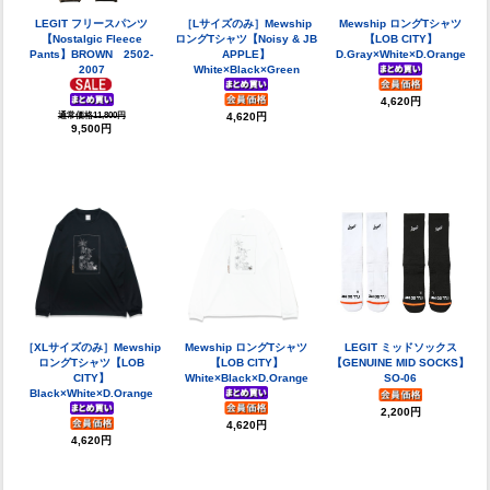
LEGIT フリースパンツ
［Lサイズのみ］Mewship
Mewship ロングTシャツ
【Nostalgic Fleece
ロングTシャツ【Noisy & JB
【LOB CITY】
Pants】BROWN 2502-
APPLE】
D.Gray×White×D.Orange
2007
White×Black×Green
4,620円
通常価格11,800円
4,620円
9,500円
［XLサイズのみ］Mewship
Mewship ロングTシャツ
LEGIT ミッドソックス
ロングTシャツ【LOB
【LOB CITY】
【GENUINE MID SOCKS】
CITY】
White×Black×D.Orange
SO-06
Black×White×D.Orange
2,200円
4,620円
4,620円