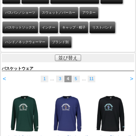
バスパン／ショーツ
スウェット／パーカー
アウター
バスケットソックス
インナー
キャップ・帽子
リストバンド
ハンド／ネックウォーマー
ブランド別
並び替え
バスケットウェア
<
>
1
…
3
4
5
…
11