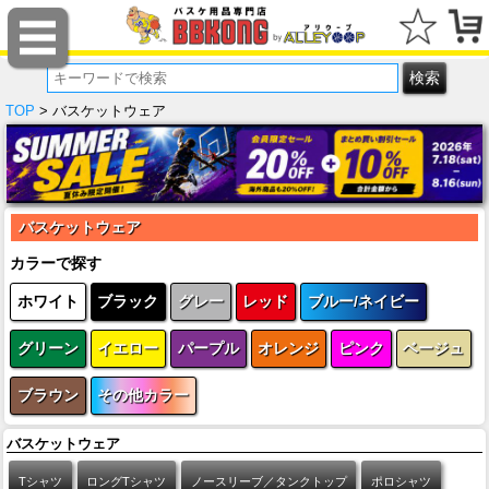
TOP
> バスケットウェア
バスケットウェア
カラーで探す
ホワイト
ブラック
グレー
レッド
ブルー/ネイビー
グリーン
イエロー
パープル
オレンジ
ピンク
ベージュ
ブラウン
その他カラー
バスケットウェア
Tシャツ
ロングTシャツ
ノースリーブ／タンクトップ
ポロシャツ