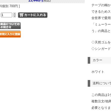
13,440円
(税込)
テープの糊か
料個別 700円 ]
できるためス
量
全世界で愛用
「ミューラー
う」の商品と
◇天然ゴムを
◇シンガード
カラー
ホワイト
送料につい
この商品は1
複数注文/他
必要となりま