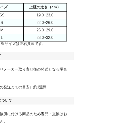
イズ
上腕の太さ（cm）
SS
19.0~23.0
S
22.0~26.0
M
25.0~29.0
L
28.0~32.0
※サイズは左右共通です。
て
りメーカー取り寄せ後の発送となる場合
の発送までの目安］約1週間
について
接肌に付ける商品のため返品・交換はお
ん。