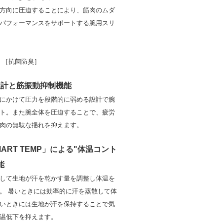
方向に圧迫することにより、筋肉のムダ
パフォーマンスをサポートする腕用スリ
］［抗菌防臭］
設計と筋振動抑制機能
にかけて圧力を段階的に弱める設計で腕
ト。また腕全体を圧迫することで、疲労
肉の無駄な揺れを抑えます。
SMART TEMP」による"体温コント
能
して生地が汗を乾かす量を調整し体温を
。 暑いときには効率的に汗を蒸散して体
いときには生地が汗を保持することで気
温低下を抑えます。