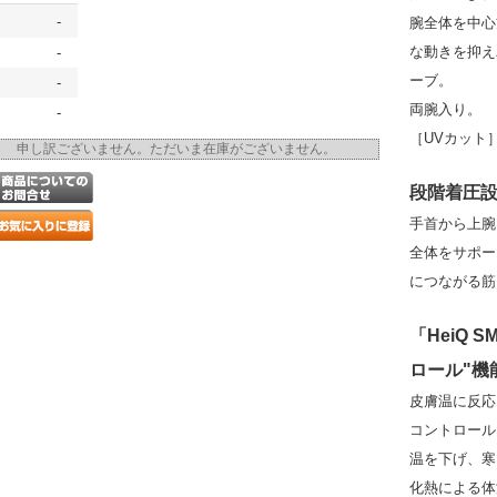
-
腕全体を中心
な動きを抑え
-
ーブ。
-
両腕入り。
-
［UVカット
申し訳ございません。ただいま在庫がございません。
段階着圧
手首から上腕
全体をサポー
につながる筋
「HeiQ 
ロール"機
皮膚温に反応
コントロール
温を下げ、寒
化熱による体