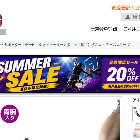
商品合計１万
P
>
サポーター・テーピング
>
サポーター
>
腕用
> 【腕用】ザムスト アームスリーブ
ア