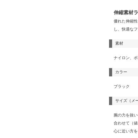
伸縮素材ラ
優れた伸縮性
し、快適なフ
素材
ナイロン、ポ
カラー
ブラック
サイズ（メ
腕の力を抜い
合わせて（値
心に近い方を