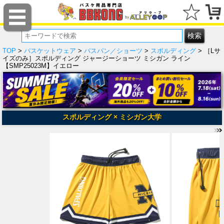
TOP
>
バスケットウェア
>
バスパン／ショーツ
>
スポルディング
> ［Lサ
イズのみ］スポルディング ジャージーショーツ ミシガン ライン
【SMP25023M】イエロー
スポルディング × ミシガン大学