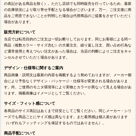
の表記がある商品を除く）。ただし店頭でも同時販売を行っているため、最新
の在庫状況により取り寄せ手配となる場合がございます。万一、ご注文後に商
品をご用意できないことが判明した場合は代替商品のご提案をさせていただく
場合があります。
販売方針について
当店では転売目的のご注文は一切お断りしております。同じお客様による同一
商品（複数カラー・サイズ含む）の大量注文、繰り返し注文、買い占め行為な
ど通常使用と考えづらい注文があった場合は、当店の判断によりご注文をキャ
ンセルさせていただく場合があります。
デザイン・仕様等に関するご案内
商品画像・説明文は最新の内容を掲載するよう努めておりますが、メーカー都
合により予告なくデザイン・パッケージ・仕様等が変更される場合がありま
す。尚、ご使用のモニタ環境等により実物とカラーが異なって見える場合があ
ります。掲載画像はイメージとしてご覧ください。
サイズ・フィット感について
各商品のサイズ表記はあくまで目安としてご覧ください。同じメーカー・シリ
ーズでも商品ごとにサイズ感は異なります。また着用感は個人差があります
（いずれもフィッティングを保証するものではありません）。
商品手配について