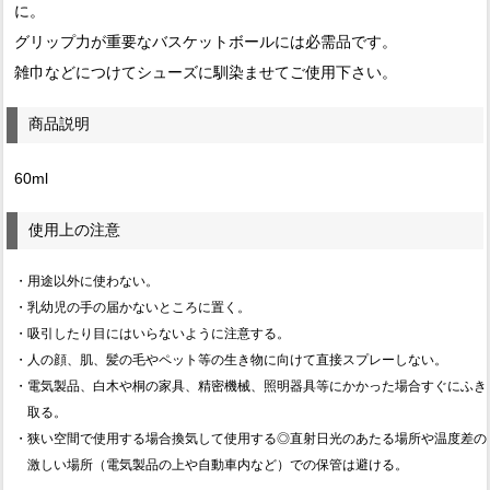
に。
グリップ力が重要なバスケットボールには必需品です。
雑巾などにつけてシューズに馴染ませてご使用下さい。
商品説明
60ml
使用上の注意
・用途以外に使わない。
・乳幼児の手の届かないところに置く。
・吸引したり目にはいらないように注意する。
・人の顔、肌、髪の毛やペット等の生き物に向けて直接スプレーしない。
・電気製品、白木や桐の家具、精密機械、照明器具等にかかった場合すぐにふき
取る。
・狭い空間で使用する場合換気して使用する◎直射日光のあたる場所や温度差の
激しい場所（電気製品の上や自動車内など）での保管は避ける。