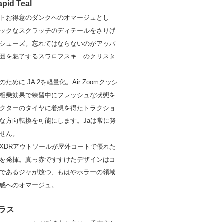
apid Teal
トお得意のダンクへのオマージュとし
ックなスクラッチのディテールをさりげ
シューズ。忘れてはならないのがアッパ
囲を魅了するスワロフスキーのクリスタ
ために JA 2を軽量化。Air Zoomクッシ
相乗効果で練習中にフレッシュな状態を
クターのタイヤに着想を得たトラクショ
な方向転換を可能にします。Jaは常に努
せん。
XDRアウトソールが屋外コートで優れた
を発揮。真っ赤ですすけたデザインはコ
であるジャが放つ、もはやホラーの領域
感へのオマージュ。
プラス