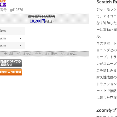
Scratch R
ジャ・モラン
番号 gd12576
て、アイコニ
通常価格14,630円
10,200円
(税込)
なく追加した
ーに重ねた周
.0cm
-
ル。
.5cm
-
そのサポートの
.5cm
-
ョニングとの
申し訳ございません。ただいま在庫がございません。
キープ。トラ
ンがスムーズ
力を惜しみま
耐久性抜群の
トラクション
ート上で無敵
に達した存在
Zoomを