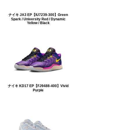
ナイキ JA3 EP【IU7239-300】Green
Spark / University Red / Dynamic
Yellow / Black
ナイキ KD17 EP【FJ9488-400】Vivid
Purple