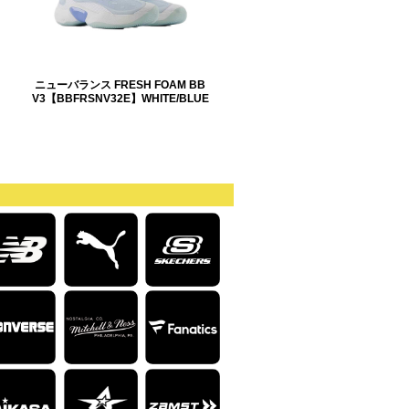
ニューバランス FRESH FOAM BB
V3【BBFRSNV32E】WHITE/BLUE