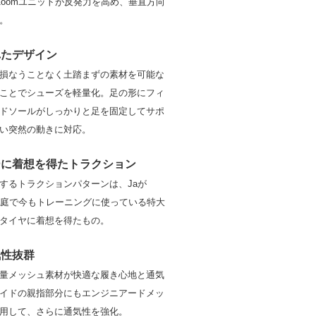
 Zoomユニットが反発力を高め、垂直方向
。
れたデザイン
損なうことなく土踏まずの素材を可能な
ことでシューズを軽量化。足の形にフィ
ドソールがしっかりと足を固定してサポ
い突然の動きに対応。
ーに着想を得たトラクション
するトラクションパターンは、Jaが
家の裏庭で今もトレーニングに使っている特大
タイヤに着想を得たもの。
気性抜群
量メッシュ素材が快適な履き心地と通気
イドの親指部分にもエンジニアードメッ
用して、さらに通気性を強化。