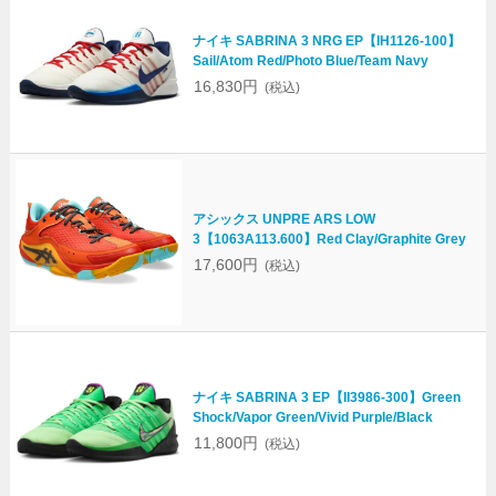
ナイキ SABRINA 3 NRG EP【IH1126-100】
Sail/Atom Red/Photo Blue/Team Navy
16,830円
(税込)
アシックス UNPRE ARS LOW
3【1063A113.600】Red Clay/Graphite Grey
17,600円
(税込)
ナイキ SABRINA 3 EP【II3986-300】Green
Shock/Vapor Green/Vivid Purple/Black
11,800円
(税込)