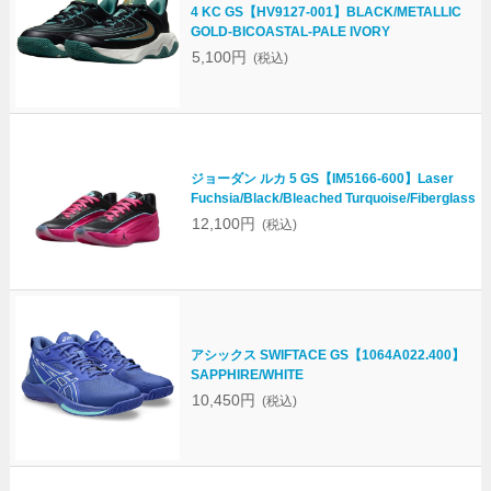
4 KC GS【HV9127-001】BLACK/METALLIC
GOLD-BICOASTAL-PALE IVORY
5,100円
(税込)
ジョーダン ルカ 5 GS【IM5166-600】Laser
Fuchsia/Black/Bleached Turquoise/Fiberglass
12,100円
(税込)
アシックス SWIFTACE GS【1064A022.400】
SAPPHIRE/WHITE
10,450円
(税込)