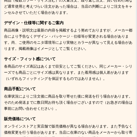
商品（複数カラー・サイズ含む）の大量注文、繰り返し注文、買い占め行為な
ど通常使用と考えづらい注文があった場合は、当店の判断によりご注文をキャ
ンセルさせていただく場合があります。
デザイン・仕様等に関するご案内
商品画像・説明文は最新の内容を掲載するよう努めておりますが、メーカー都
合により予告なくデザイン・パッケージ・仕様等が変更される場合がありま
す。尚、ご使用のモニタ環境等により実物とカラーが異なって見える場合があ
ります。掲載画像はイメージとしてご覧ください。
サイズ・フィット感について
各商品のサイズ表記はあくまで目安としてご覧ください。同じメーカー・シリ
ーズでも商品ごとにサイズ感は異なります。また着用感は個人差があります
（いずれもフィッティングを保証するものではありません）。
商品手配について
在庫状況によりご注文後に商品を取り寄せた後に発送を行う場合があります。
そのため発送までに数日間お待ち頂く場合がございますので（お急ぎの場合は
事前にお問い合わせください）。
販売価格について
オンラインストアと実店舗で販売価格が異なる場合があります。また予告なく
価格変更を行う場合があります。当店に在庫のない商品をメーカーから取り寄