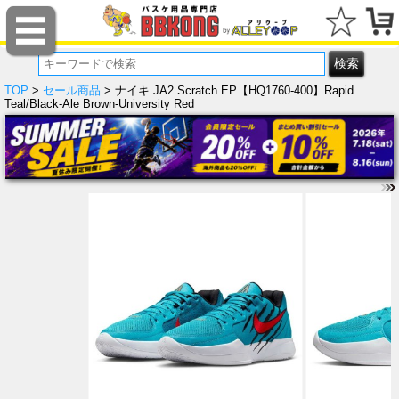
TOP
>
セール商品
> ナイキ JA2 Scratch EP【HQ1760-400】Rapid
Teal/Black-Ale Brown-University Red