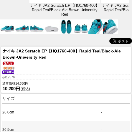
ナイキ JA2 Scratch EP【HQ1760-400】
ナイキ JA2 Scrat
Rapid Teal/Black-Ale Brown-University
Rapid Teal/Blac
Red
ナイキ JA2 Scratch EP【HQ1760-400】Rapid Teal/Black-Ale
Brown-University Red
gd12576
通常価格14,630円
10,200円
(税込)
サイズ
26.0cm
-
26.5cm
-