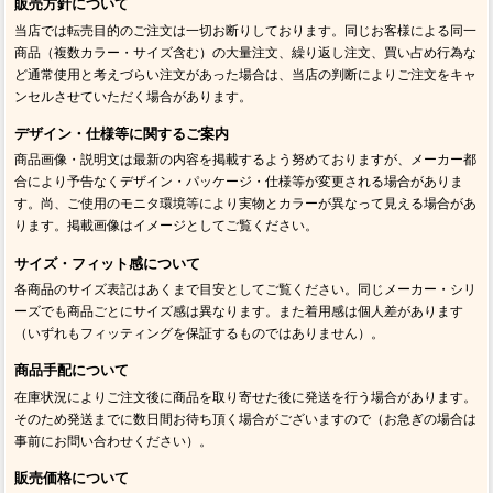
販売方針について
当店では転売目的のご注文は一切お断りしております。同じお客様による同一
商品（複数カラー・サイズ含む）の大量注文、繰り返し注文、買い占め行為な
ど通常使用と考えづらい注文があった場合は、当店の判断によりご注文をキャ
ンセルさせていただく場合があります。
デザイン・仕様等に関するご案内
商品画像・説明文は最新の内容を掲載するよう努めておりますが、メーカー都
合により予告なくデザイン・パッケージ・仕様等が変更される場合がありま
す。尚、ご使用のモニタ環境等により実物とカラーが異なって見える場合があ
ります。掲載画像はイメージとしてご覧ください。
サイズ・フィット感について
各商品のサイズ表記はあくまで目安としてご覧ください。同じメーカー・シリ
ーズでも商品ごとにサイズ感は異なります。また着用感は個人差があります
（いずれもフィッティングを保証するものではありません）。
商品手配について
在庫状況によりご注文後に商品を取り寄せた後に発送を行う場合があります。
そのため発送までに数日間お待ち頂く場合がございますので（お急ぎの場合は
事前にお問い合わせください）。
販売価格について