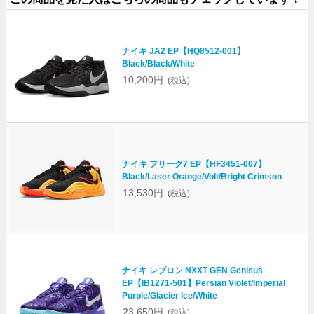
ナイキ JA2 EP【HQ8512-001】
Black/Black/White
10,200円
(税込)
ナイキ フリーク7 EP【HF3451-007】
Black/Laser Orange/Volt/Bright Crimson
13,530円
(税込)
ナイキ レブロン NXXT GEN Genisus
EP【IB1271-501】Persian Violet/Imperial
Purple/Glacier Ice/White
23,650円
(税込)