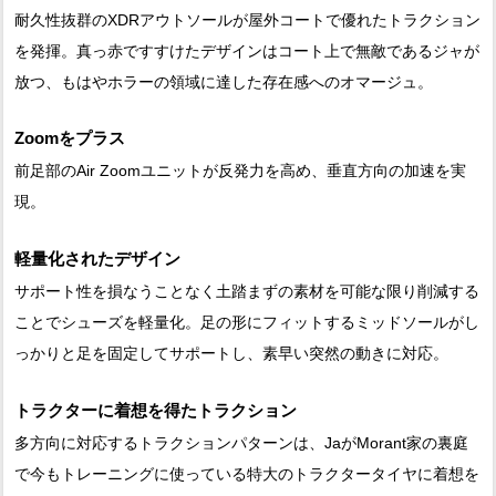
耐久性抜群のXDRアウトソールが屋外コートで優れたトラクション
を発揮。真っ赤ですすけたデザインはコート上で無敵であるジャが
放つ、もはやホラーの領域に達した存在感へのオマージュ。
Zoomをプラス
前足部のAir Zoomユニットが反発力を高め、垂直方向の加速を実
現。
軽量化されたデザイン
サポート性を損なうことなく土踏まずの素材を可能な限り削減する
ことでシューズを軽量化。足の形にフィットするミッドソールがし
っかりと足を固定してサポートし、素早い突然の動きに対応。
トラクターに着想を得たトラクション
多方向に対応するトラクションパターンは、JaがMorant家の裏庭
で今もトレーニングに使っている特大のトラクタータイヤに着想を