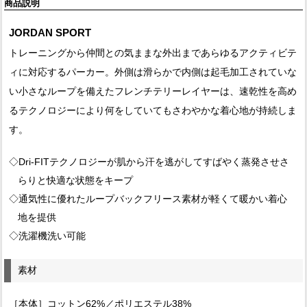
商品説明
JORDAN SPORT
トレーニングから仲間との気ままな外出まであらゆるアクティビテ
ィに対応するパーカー。外側は滑らかで内側は起毛加工されていな
い小さなループを備えたフレンチテリーレイヤーは、速乾性を高め
るテクノロジーにより何をしていてもさわやかな着心地が持続しま
す。
◇Dri-FITテクノロジーが肌から汗を逃がしてすばやく蒸発させさ
らりと快適な状態をキープ
◇通気性に優れたループバックフリース素材が軽くて暖かい着心
地を提供
◇洗濯機洗い可能
素材
［本体］コットン62%／ポリエステル38%