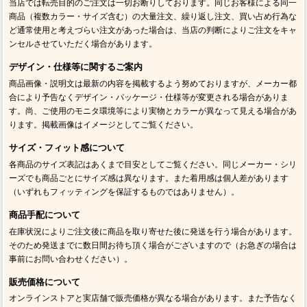
当店では転売目的のご注文は一切お断りしております。同じお客様による同一
商品（複数カラー・サイズ含む）の大量注文、繰り返し注文、買い占め行為な
ど通常使用と考えづらい注文があった場合は、当店の判断によりご注文をキャ
ンセルさせていただく場合があります。
デザイン・仕様等に関するご案内
商品画像・説明文は最新の内容を掲載するよう努めておりますが、メーカー都
合により予告なくデザイン・パッケージ・仕様等が変更される場合がありま
す。尚、ご使用のモニタ環境等により実物とカラーが異なって見える場合があ
ります。掲載画像はイメージとしてご覧ください。
サイズ・フィット感について
各商品のサイズ表記はあくまで目安としてご覧ください。同じメーカー・シリ
ーズでも商品ごとにサイズ感は異なります。また着用感は個人差があります
（いずれもフィッティングを保証するものではありません）。
商品手配について
在庫状況によりご注文後に商品を取り寄せた後に発送を行う場合があります。
そのため発送までに数日間お待ち頂く場合がございますので（お急ぎの場合は
事前にお問い合わせください）。
販売価格について
オンラインストアと実店舗で販売価格が異なる場合があります。また予告なく