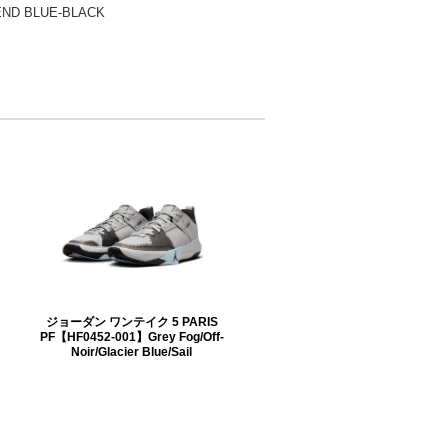
END BLUE-BLACK
ジョーダン ワンテイク 5 PARIS
PF【HF0452-001】Grey Fog/Off-
Noir/Glacier Blue/Sail