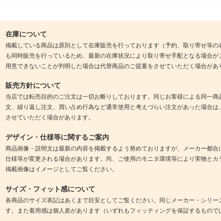
在庫について
掲載している商品は原則として在庫販売を行っております（予約、取り寄せ等の
も同時販売を行っているため、最新の在庫状況により取り寄せ手配となる場合が
用意できないことが判明した場合は代替商品のご提案をさせていただく場合があ
販売方針について
当店では転売目的のご注文は一切お断りしております。同じお客様による同一商
文、繰り返し注文、買い占め行為など通常使用と考えづらい注文があった場合は
させていただく場合があります。
デザイン・仕様等に関するご案内
商品画像・説明文は最新の内容を掲載するよう努めておりますが、メーカー都合
仕様等が変更される場合があります。尚、ご使用のモニタ環境等により実物とカ
掲載画像はイメージとしてご覧ください。
サイズ・フィット感について
各商品のサイズ表記はあくまで目安としてご覧ください。同じメーカー・シリー
す。また着用感は個人差があります（いずれもフィッティングを保証するもので