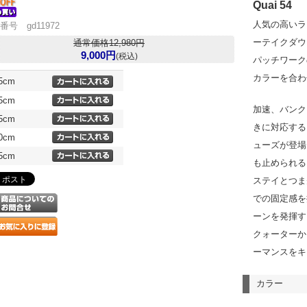
Quai 54
人気の高いラ
番号 gd11972
ーテイクダウ
通常価格12,980円
9,000円
(税込)
パッチワーク
カラーを合わ
.5cm
.5cm
加速、バンク
.5cm
きに対応する
.0cm
ューズが登場
.5cm
も止められる
ステイとつま
での固定感を
ーンを発揮する
クォーターか
ーマンスをキ
カラー