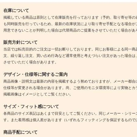
在庫について
掲載している商品は原則として在庫販売を行っております（予約、取り寄せ等の
も同時販売を行っているため、最新の在庫状況により取り寄せ手配となる場合が
用意できないことが判明した場合は代替商品のご提案をさせていただく場合があ
販売方針について
当店では転売目的のご注文は一切お断りしております。同じお客様による同一商
文、繰り返し注文、買い占め行為など通常使用と考えづらい注文があった場合は
させていただく場合があります。
デザイン・仕様等に関するご案内
商品画像・説明文は最新の内容を掲載するよう努めておりますが、メーカー都合
仕様等が変更される場合があります。尚、ご使用のモニタ環境等により実物とカ
掲載画像はイメージとしてご覧ください。
サイズ・フィット感について
各商品のサイズ表記はあくまで目安としてご覧ください。同じメーカー・シリー
す。また着用感は個人差があります（いずれもフィッティングを保証するもので
商品手配について