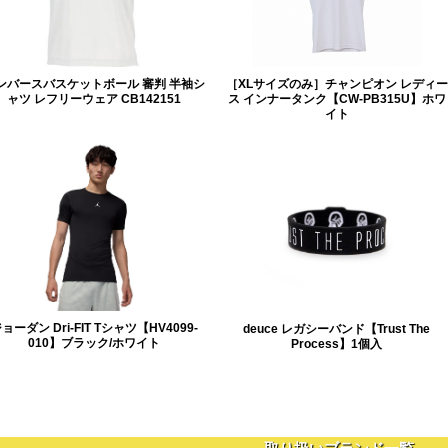
ンバースバスケットボール 審判 半袖シ
［XLサイズのみ］チャンピオン レディー
ャツ レフリーウェア CB142151
ス インナータンク【CW-PB315U】ホワ
イト
ョーダン Dri-FIT Tシャツ【HV4099-
deuce レガシーバンド【Trust The
010】ブラック/ホワイト
Process】1個入