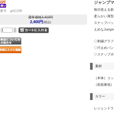
ジャンプ
毎日使える新
番号 gd11296
柔らかい薄型
通常価格3,410円
2,400円
(税込)
スナップバッ
えめなJum
量
◇刺繍グラフ
◇汗止めバン
◇スナップボ
素材
［本体］コッ
［前面裏地］
カラー
レジェンドラ