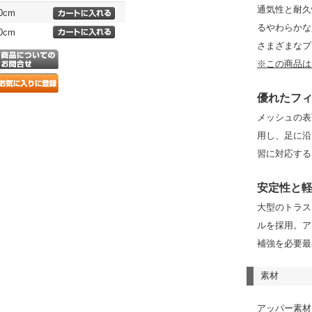
通気性と耐久
.0cm
るやわらかな
.0cm
さまざまなプ
※この商品は
優れたフ
メッシュの表
用し、足に沿
習に対応する
安定性と
大型のトラス
ルを採用。ア
補強を必要最
素材
アッパー素材