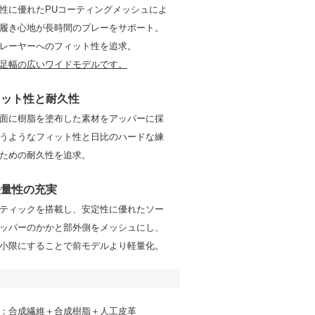
性に優れたPUコーティングメッシュによ
履き心地が長時間のプレーをサポート。
レーヤーへのフィット性を追求。
足幅の広いワイドモデルです。
ィット性と耐久性
面に樹脂を塗布した素材をアッパーに採
うようなフィット性と日比のハードな練
ための耐久性を追求。
軽量性の充実
ティックを搭載し、安定性に優れたソー
ッパーのかかと部外側をメッシュにし、
小限にすることで前モデルより軽量化。
：合成繊維＋合成樹脂＋人工皮革