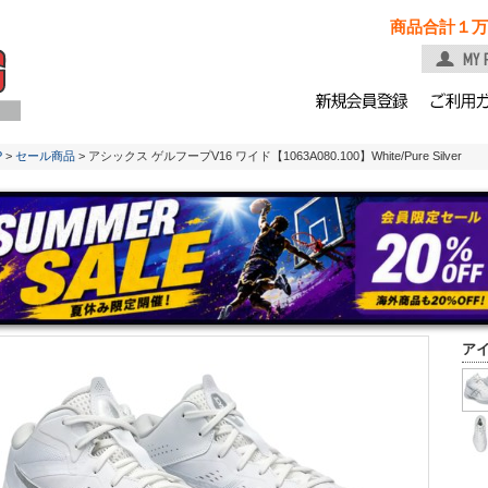
商品合計１万
P
>
セール商品
> アシックス ゲルフープV16 ワイド【1063A080.100】White/Pure Silver
ア