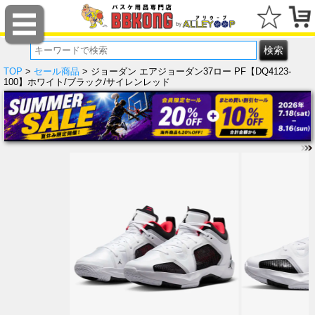
TOP
>
セール商品
> ジョーダン エアジョーダン37ロー PF【DQ4123-
100】ホワイト/ブラック/サイレンレッド