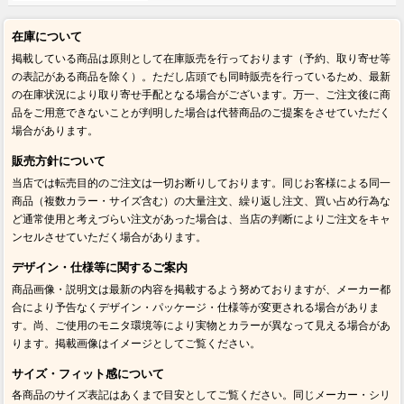
在庫について
掲載している商品は原則として在庫販売を行っております（予約、取り寄せ等
の表記がある商品を除く）。ただし店頭でも同時販売を行っているため、最新
の在庫状況により取り寄せ手配となる場合がございます。万一、ご注文後に商
品をご用意できないことが判明した場合は代替商品のご提案をさせていただく
場合があります。
販売方針について
当店では転売目的のご注文は一切お断りしております。同じお客様による同一
商品（複数カラー・サイズ含む）の大量注文、繰り返し注文、買い占め行為な
ど通常使用と考えづらい注文があった場合は、当店の判断によりご注文をキャ
ンセルさせていただく場合があります。
デザイン・仕様等に関するご案内
商品画像・説明文は最新の内容を掲載するよう努めておりますが、メーカー都
合により予告なくデザイン・パッケージ・仕様等が変更される場合がありま
す。尚、ご使用のモニタ環境等により実物とカラーが異なって見える場合があ
ります。掲載画像はイメージとしてご覧ください。
サイズ・フィット感について
各商品のサイズ表記はあくまで目安としてご覧ください。同じメーカー・シリ