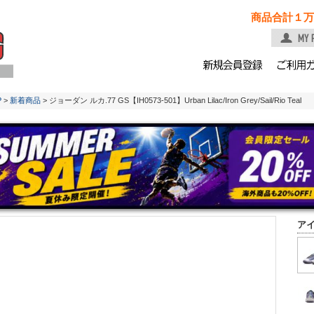
商品合計１万
P
>
新着商品
> ジョーダン ルカ.77 GS【IH0573-501】Urban Lilac/Iron Grey/Sail/Rio Teal
ア