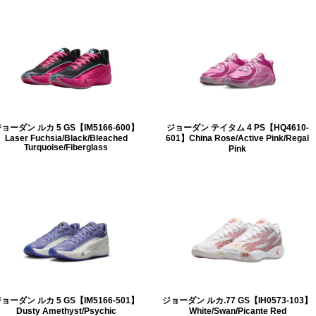
ョーダン ルカ 5 GS【IM5166-600】
ジョーダン テイタム 4 PS【HQ4610-
Laser Fuchsia/Black/Bleached
601】China Rose/Active Pink/Regal
Turquoise/Fiberglass
Pink
ョーダン ルカ 5 GS【IM5166-501】
ジョーダン ルカ.77 GS【IH0573-103】
Dusty Amethyst/Psychic
White/Swan/Picante Red