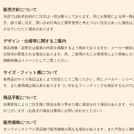
販売方針について
当店では転売目的のご注文は一切お断りしております。同じお客様による同一商
文、繰り返し注文、買い占め行為など通常使用と考えづらい注文があった場合は
させていただく場合があります。
デザイン・仕様等に関するご案内
商品画像・説明文は最新の内容を掲載するよう努めておりますが、メーカー都合
仕様等が変更される場合があります。尚、ご使用のモニタ環境等により実物とカ
掲載画像はイメージとしてご覧ください。
サイズ・フィット感について
各商品のサイズ表記はあくまで目安としてご覧ください。同じメーカー・シリー
す。また着用感は個人差があります（いずれもフィッティングを保証するもので
商品手配について
在庫状況によりご注文後に商品を取り寄せた後に発送を行う場合があります。そ
がございます（お急ぎの場合は事前にお問い合わせください）。
販売価格について
オンラインストアと実店舗で販売価格が異なる場合があります。また予告なく価