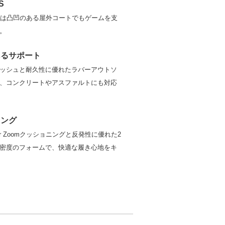
S
 GS は凸凹のある屋外コートでもゲームを支
。
あるサポート
ッシュと耐久性に優れたラバーアウトソ
、コンクリートやアスファルトにも対応
ニング
r Zoomクッショニングと反発性に優れた2
密度のフォームで、快適な履き心地をキ