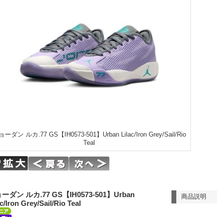
ーダン ルカ.77 GS【IH0573-501】Urban Lilac/Iron Grey/Sail/Rio
Teal
ーダン ルカ.77 GS【IH0573-501】Urban
商品説明
ac/Iron Grey/Sail/Rio Teal