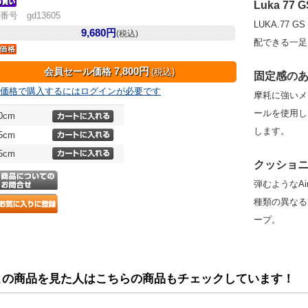
Luka 77 G
番号 gd13605
LUKA.77
9,680円
(税込)
配できる一足
7,800円
会員セール価格
(税込)
固定感の
価格で購入するにはログインが必要です
摩耗に強いメ
ールを使用し
.0cm
します。
.5cm
.5cm
クッショ
弾むようなAi
種類の異なる
ープ。
この商品を見た人はこちらの商品もチェックしています！