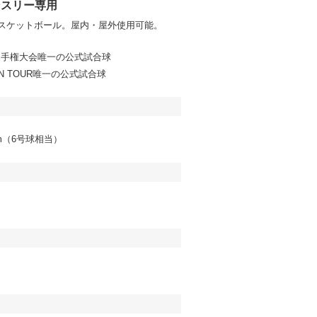
ンスリー専用
バスケットボール。屋内・屋外使用可能。
選手権大会唯一の公式試合球
PAN TOUR唯一の公式試合球
cm（6号球相当）