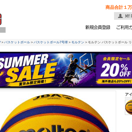
商品合計１万
P
>
バスケットボール
>
バスケットボール7号球
>
モルテン
> モルテン バスケットボール リベ
ア