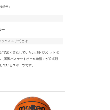
号球相当）
ルー
ーエックススリー)とは
どで広く普及していた3人制バスケットボ
BA（国際バスケットボール連盟）が公式競
しているスポーツです。