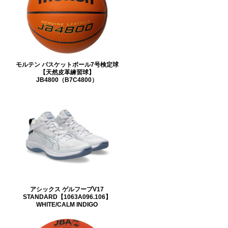
モルテン バスケットボール7号検定球
【天然皮革練習球】
JB4800（B7C4800）
アシックス ゲルフープV17
STANDARD【1063A096.106】
WHITE/CALM INDIGO