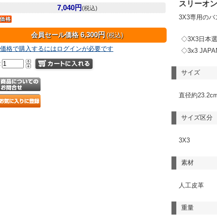
スリーオ
7,040円
(税込)
3X3専用の
6,300円
会員セール価格
(税込)
◇3X3日本
価格で購入するにはログインが必要です
◇3x3 JA
量
サイズ
直径約23.2
サイズ区分
3X3
素材
人工皮革
重量