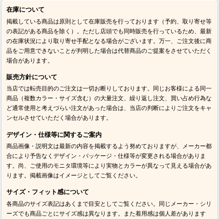
在庫について
掲載している商品は原則として在庫販売を行っております（予約、取り寄せ等
の表記がある商品を除く）。ただし店頭でも同時販売を行っているため、最新
の在庫状況により取り寄せ手配となる場合がございます。万一、ご注文後に商
品をご用意できないことが判明した場合は代替商品のご提案をさせていただく
場合があります。
販売方針について
当店では転売目的のご注文は一切お断りしております。同じお客様による同一
商品（複数カラー・サイズ含む）の大量注文、繰り返し注文、買い占め行為な
ど通常使用と考えづらい注文があった場合は、当店の判断によりご注文をキャ
ンセルさせていただく場合があります。
デザイン・仕様等に関するご案内
商品画像・説明文は最新の内容を掲載するよう努めておりますが、メーカー都
合により予告なくデザイン・パッケージ・仕様等が変更される場合がありま
す。尚、ご使用のモニタ環境等により実物とカラーが異なって見える場合があ
ります。掲載画像はイメージとしてご覧ください。
サイズ・フィット感について
各商品のサイズ表記はあくまで目安としてご覧ください。同じメーカー・シリ
ーズでも商品ごとにサイズ感は異なります。また着用感は個人差があります