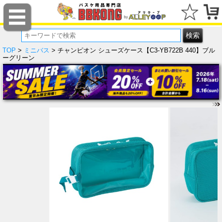
TOP
>
ミニバス
> チャンピオン シューズケース【C3-YB722B 440】ブル
ーグリーン