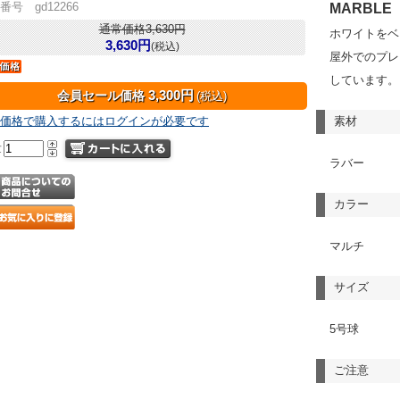
番号 gd12266
MARBLE
通常価格3,630円
ホワイトをベ
3,630円
(税込)
屋外でのプレ
しています。
3,300円
会員セール価格
(税込)
価格で購入するにはログインが必要です
素材
量
ラバー
カラー
マルチ
サイズ
5号球
ご注意