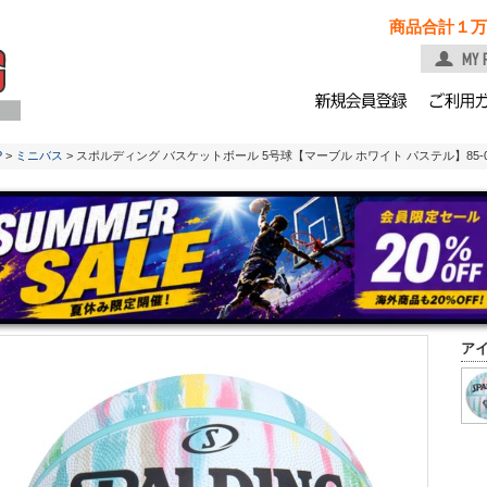
商品合計１万
P
>
ミニバス
> スポルディング バスケットボール 5号球【マーブル ホワイト パステル】85-0
ア