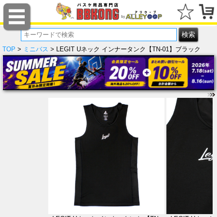
TOP
>
ミニバス
> LEGIT Uネック インナータンク【TN-01】ブラック