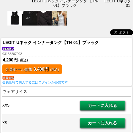
LEGIT Uネック インナータンク 【TN-
LEGIT Uネッ
01】ブラック
01
LEGIT Uネック インナータンク【TN-01】ブラック
03158207002
4,200円
(税込)
3,400円
会員セール価格
(税込)
会員価格で購入するにはログインが必要です
ウェアサイズ
XXS
XS