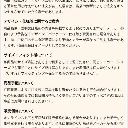
商品（複数カラー・サイズ含む）の大量注文、繰り返し注文、買い占め行為な
ど通常使用と考えづらい注文があった場合は、当店の判断によりご注文をキャ
ンセルさせていただく場合があります。
デザイン・仕様等に関するご案内
商品画像・説明文は最新の内容を掲載するよう努めておりますが、メーカー都
合により予告なくデザイン・パッケージ・仕様等が変更される場合がありま
す。尚、ご使用のモニタ環境等により実物とカラーが異なって見える場合があ
ります。掲載画像はイメージとしてご覧ください。
サイズ・フィット感について
各商品のサイズ表記はあくまで目安としてご覧ください。同じメーカー・シリ
ーズでも商品ごとにサイズ感は異なります。また着用感は個人差があります
（いずれもフィッティングを保証するものではありません）。
商品手配について
在庫状況によりご注文後に商品を取り寄せた後に発送を行う場合があります。
そのため発送までに数日間お待ち頂く場合がございますので（お急ぎの場合は
事前にお問い合わせください）。
販売価格について
オンラインストアと実店舗で販売価格が異なる場合があります。また予告なく
価格変更を行う場合があります。当店に在庫のない商品をメーカーから取り寄