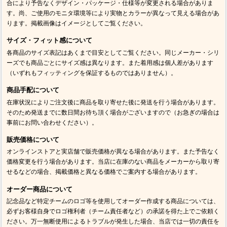
合により予告なくデザイン・パッケージ・仕様等が変更される場合がありま
す。尚、ご使用のモニタ環境等により実物とカラーが異なって見える場合があ
ります。掲載画像はイメージとしてご覧ください。
サイズ・フィット感について
各商品のサイズ表記はあくまで目安としてご覧ください。同じメーカー・シリ
ーズでも商品ごとにサイズ感は異なります。また着用感は個人差があります
（いずれもフィッティングを保証するものではありません）。
商品手配について
在庫状況によりご注文後に商品を取り寄せた後に発送を行う場合があります。
そのため発送までに数日間お待ち頂く場合がございますので（お急ぎの場合は
事前にお問い合わせください）。
販売価格について
オンラインストアと実店舗で販売価格が異なる場合があります。また予告なく
価格変更を行う場合があります。当店に在庫のない商品をメーカーから取り寄
せるなどの場合、掲載価格と異なる価格でご案内する場合があります。
オーダー商品について
記念品など特定チームのロゴ等を使用してオーダー作成する商品については、
必ずお客様自身でロゴ権利者（チーム責任者など）の承諾を得た上でご依頼く
ださい。万一無断使用によるトラブルが発生した場合、当店では一切の責任を