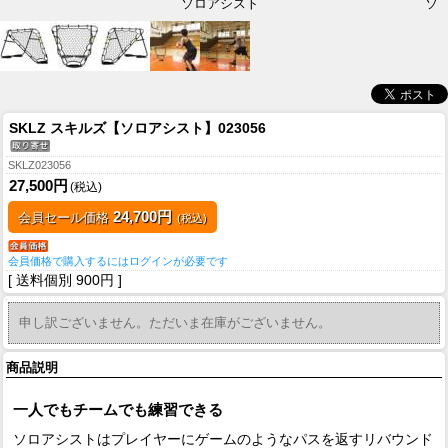
ソロアシスト
ソ
SKLZ スキルズ【ソロアシスト】023056
SKLZ023056
27,500円
(税込)
24,700円
会員セール価格
(税込)
会員価格で購入するにはログインが必要です
[ 送料個別 900円 ]
申し訳ございません。ただいま在庫がございません。
商品説明
一人でもチームでも練習できる
ソロアシストはプレイヤーにゲームのようなパスを返すリバウンド