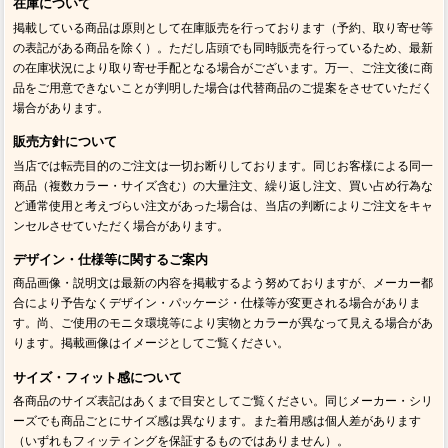
在庫について
掲載している商品は原則として在庫販売を行っております（予約、取り寄せ等
の表記がある商品を除く）。ただし店頭でも同時販売を行っているため、最新
の在庫状況により取り寄せ手配となる場合がございます。万一、ご注文後に商
品をご用意できないことが判明した場合は代替商品のご提案をさせていただく
場合があります。
販売方針について
当店では転売目的のご注文は一切お断りしております。同じお客様による同一
商品（複数カラー・サイズ含む）の大量注文、繰り返し注文、買い占め行為な
ど通常使用と考えづらい注文があった場合は、当店の判断によりご注文をキャ
ンセルさせていただく場合があります。
デザイン・仕様等に関するご案内
商品画像・説明文は最新の内容を掲載するよう努めておりますが、メーカー都
合により予告なくデザイン・パッケージ・仕様等が変更される場合がありま
す。尚、ご使用のモニタ環境等により実物とカラーが異なって見える場合があ
ります。掲載画像はイメージとしてご覧ください。
サイズ・フィット感について
各商品のサイズ表記はあくまで目安としてご覧ください。同じメーカー・シリ
ーズでも商品ごとにサイズ感は異なります。また着用感は個人差があります
（いずれもフィッティングを保証するものではありません）。