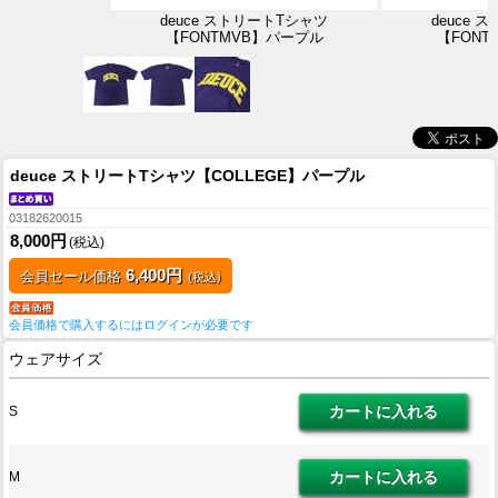
deuce ストリートTシャツ
deuce
【FONTMVB】パープル
【FONT
deuce ストリートTシャツ【COLLEGE】パープル
03182620015
8,000円
(税込)
6,400円
会員セール価格
(税込)
会員価格で購入するにはログインが必要です
ウェアサイズ
S
M