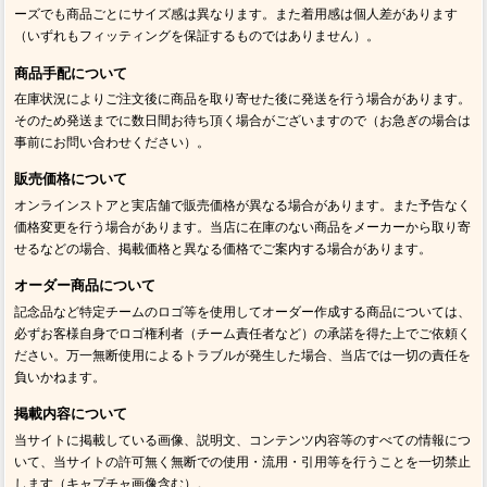
ーズでも商品ごとにサイズ感は異なります。また着用感は個人差があります
（いずれもフィッティングを保証するものではありません）。
商品手配について
在庫状況によりご注文後に商品を取り寄せた後に発送を行う場合があります。
そのため発送までに数日間お待ち頂く場合がございますので（お急ぎの場合は
事前にお問い合わせください）。
販売価格について
オンラインストアと実店舗で販売価格が異なる場合があります。また予告なく
価格変更を行う場合があります。当店に在庫のない商品をメーカーから取り寄
せるなどの場合、掲載価格と異なる価格でご案内する場合があります。
オーダー商品について
記念品など特定チームのロゴ等を使用してオーダー作成する商品については、
必ずお客様自身でロゴ権利者（チーム責任者など）の承諾を得た上でご依頼く
ださい。万一無断使用によるトラブルが発生した場合、当店では一切の責任を
負いかねます。
掲載内容について
当サイトに掲載している画像、説明文、コンテンツ内容等のすべての情報につ
いて、当サイトの許可無く無断での使用・流用・引用等を行うことを一切禁止
します（キャプチャ画像含む）。