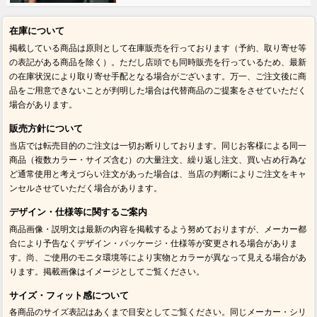
在庫について
掲載している商品は原則として在庫販売を行っております（予約、取り寄せ等
の表記がある商品を除く）。ただし店頭でも同時販売を行っているため、最新
の在庫状況により取り寄せ手配となる場合がございます。万一、ご注文後に商
品をご用意できないことが判明した場合は代替商品のご提案をさせていただく
場合があります。
販売方針について
当店では転売目的のご注文は一切お断りしております。同じお客様による同一
商品（複数カラー・サイズ含む）の大量注文、繰り返し注文、買い占め行為な
ど通常使用と考えづらい注文があった場合は、当店の判断によりご注文をキャ
ンセルさせていただく場合があります。
デザイン・仕様等に関するご案内
商品画像・説明文は最新の内容を掲載するよう努めておりますが、メーカー都
合により予告なくデザイン・パッケージ・仕様等が変更される場合がありま
す。尚、ご使用のモニタ環境等により実物とカラーが異なって見える場合があ
ります。掲載画像はイメージとしてご覧ください。
サイズ・フィット感について
各商品のサイズ表記はあくまで目安としてご覧ください。同じメーカー・シリ