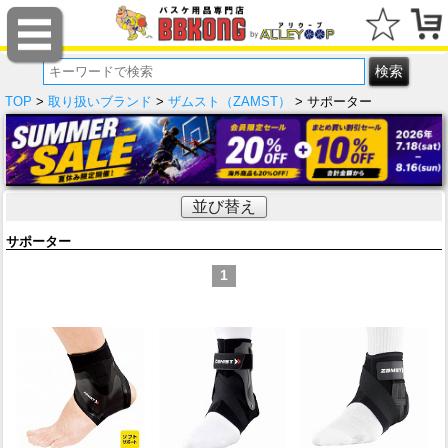
TOP
>
取り扱いブランド
>
ザムスト（ZAMST）
> サポーター
並び替え
サポーター
1