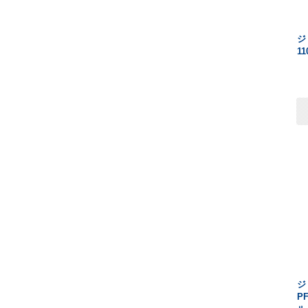
ジ
11
ジ
P