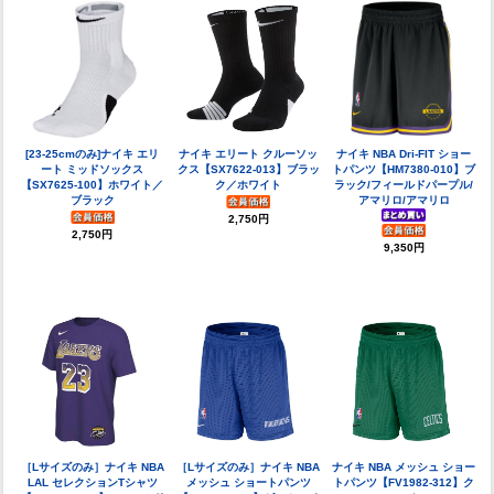
[23-25cmのみ]ナイキ エリ
ナイキ エリート クルーソッ
ナイキ NBA Dri-FIT ショー
ート ミッドソックス
クス【SX7622-013】ブラッ
トパンツ【HM7380-010】ブ
【SX7625-100】ホワイト／
ク／ホワイト
ラック/フィールドパープル/
ブラック
アマリロ/アマリロ
2,750円
2,750円
9,350円
［Lサイズのみ］ナイキ NBA
［Lサイズのみ］ナイキ NBA
ナイキ NBA メッシュ ショー
LAL セレクションTシャツ
メッシュ ショートパンツ
トパンツ【FV1982-312】ク