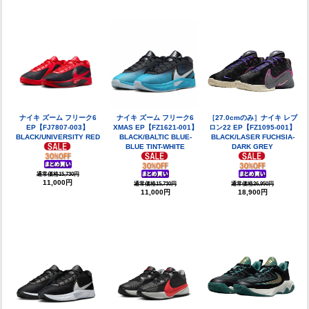
ナイキ ズーム フリーク6
ナイキ ズーム フリーク6
［27.0cmのみ］ナイキ レブ
EP【FJ7807-003】
XMAS EP【FZ1621-001】
ロン22 EP【FZ1095-001】
BLACK/UNIVERSITY RED
BLACK/BALTIC BLUE-
BLACK/LASER FUCHSIA-
BLUE TINT-WHITE
DARK GREY
通常価格15,730円
11,000円
通常価格15,730円
通常価格26,950円
11,000円
18,900円