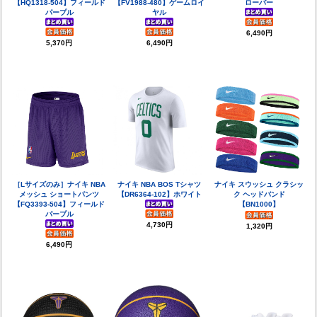
【HQ1318-504】フィールド
【FV1988-480】ゲームロイ
ローバー
パープル
ヤル
6,490円
5,370円
6,490円
［Lサイズのみ］ナイキ NBA
ナイキ NBA BOS Tシャツ
ナイキ スウッシュ クラシッ
メッシュ ショートパンツ
【DR6364-102】ホワイト
ク ヘッドバンド
【FQ3393-504】フィールド
【BN1000】
パープル
4,730円
1,320円
6,490円