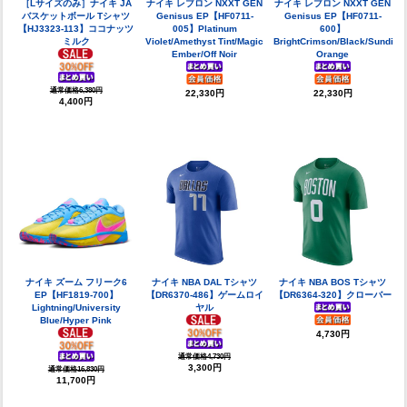
［Lサイズのみ］ナイキ JA
ナイキ レブロン NXXT GEN
ナイキ レブロン NXXT GEN
バスケットボール Tシャツ
Genisus EP【HF0711-
Genisus EP【HF0711-
【HJ3323-113】ココナッツ
005】Platinum
600】
ミルク
Violet/Amethyst Tint/Magic
BrightCrimson/Black/Sundial/
Ember/Off Noir
Orange
通常価格6,380円
22,330円
22,330円
4,400円
ナイキ ズーム フリーク6
ナイキ NBA DAL Tシャツ
ナイキ NBA BOS Tシャツ
EP【HF1819-700】
【DR6370-486】ゲームロイ
【DR6364-320】クローバー
Lightning/University
ヤル
Blue/Hyper Pink
4,730円
通常価格4,730円
3,300円
通常価格16,830円
11,700円