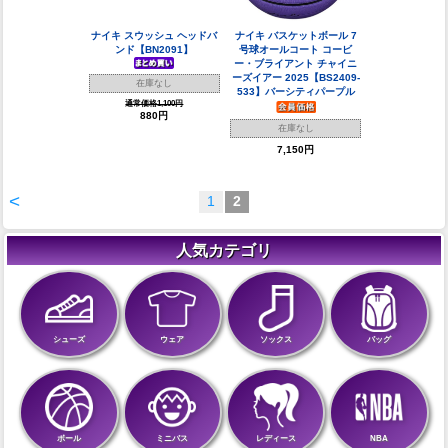
ナイキ スウッシュ ヘッドバ
ナイキ バスケットボール 7
ンド【BN2091】
号球オールコート コービ
ー・ブライアント チャイニ
ーズイアー 2025【BS2409-
在庫なし
533】バーシティパープル
通常価格1,100円
880円
在庫なし
7,150円
<
1
2
人気カテゴリ
シューズ
ウェア
ソックス
バッグ
ボール
ミニバス
レディース
NBA