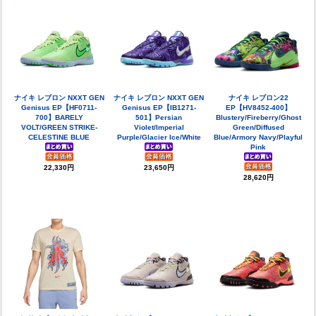
ナイキ レブロン NXXT GEN
ナイキ レブロン NXXT GEN
ナイキ レブロン22
Genisus EP【HF0711-
Genisus EP【IB1271-
EP【HV8452-400】
700】BARELY
501】Persian
Blustery/Fireberry/Ghost
VOLT/GREEN STRIKE-
Violet/Imperial
Green/Diffused
CELESTINE BLUE
Purple/Glacier Ice/White
Blue/Armory Navy/Playful
Pink
22,330円
23,650円
28,620円