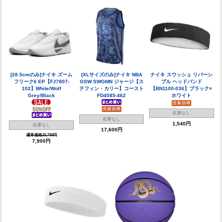
[28.5cmのみ]ナイキ ズーム
[XLサイズのみ]ナイキ NBA
ナイキ スウッシュ リバーシ
フリーク6 EP【FJ7807-
GSW SWGMN ジャージ【ス
ブル ヘッドバンド
102】White/Wolf
テフィン・カリー】コースト
【BN1100-036】ブラック×
Grey/Black
FD4085-462
ホワイト
在庫なし
在庫なし
1,540円
在庫なし
17,600円
通常価格15,730円
7,900円