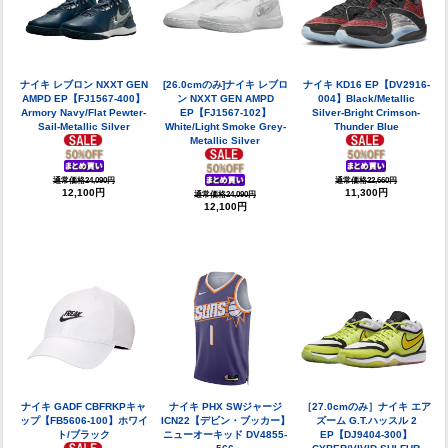
ナイキ レブロン NXXT GEN
[26.0cmのみ]ナイキ レブロ
ナイキ KD16 EP【DV2916-
AMPD EP【FJ1567-400】
ン NXXT GEN AMPD
004】Black/Metallic
Armory Navy/Flat Pewter-
EP【FJ1567-102】
Silver-Bright Crimson-
Sail-Metallic Silver
White/Light Smoke Grey-
Thunder Blue
Metallic Silver
通常価格24,090円
通常価格22,660円
12,100円
11,300円
通常価格24,090円
12,100円
ナイキ GADF CBFRKPキャ
ナイキ PHX SWジャージ
［27.0cmのみ］ナイキ エア
ップ【FB5606-100】ホワイ
ICN22【デビン・ブッカー】
ズーム G.T.ハッスル 2
ト/ブラック
ニューオーキッド DV4855-
EP【DJ9404-300】