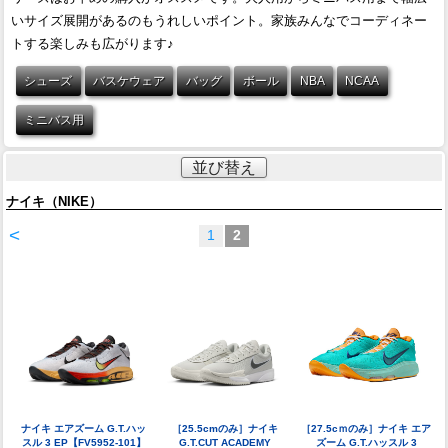
いサイズ展開があるのもうれしいポイント。家族みんなでコーディネー
トする楽しみも広がります♪
シューズ
バスケウェア
バッグ
ボール
NBA
NCAA
ミニバス用
並び替え
ナイキ（NIKE）
<
1
2
ナイキ エアズーム G.T.ハッ
［25.5cmのみ］ナイキ
［27.5cｍのみ］ナイキ エア
スル 3 EP【FV5952-101】
G.T.CUT ACADEMY
ズーム G.T.ハッスル 3