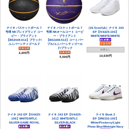
ナイキ バスケットボール 7
ナイキ バスケットボール 7
［26.5cmのみ］ナイキ JA3
号球 NKプレイグランド コー
号球 NKオールコート コービ
EP【IV4425-104】
ビー・ブライアント
ー・ブライアント
WHITE/WHITE/WHITE
【BS2049-014】ブラック/
【BS2408-512】コートパー
ユニバーシティゴールド
プル/ユニバーシティゴール
ド/ブラック
在庫なし
4,400円
14,630円
5,500円
ナイキ JA3 EP【IV4425-
ナイキ JA3 EP【IV4425-
ナイキ Book 2
106】WHITE/MTLC
101】WHITE/MTLC
EP【IR6332-100】
SILVER-GAME ROYAL
SILVER-BLACK
White/Fireberry/Light
Photo Blue/Midnight Navy