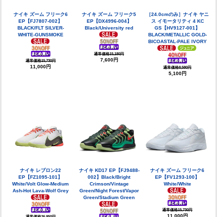
ナイキ ズーム フリーク6
ナイキ ズーム フリーク5
［24.0cmのみ］ナイキ ヤニ
EP【FJ7807-002】
EP【DX4996-004】
ス イモータリティ 4 KC
BLACK/FLT SILVER-
Black/University red
GS【HV9127-001】
WHITE-GUNSMOKE
BLACK/METALLIC GOLD-
BICOASTAL-PALE IVORY
通常価格15,180円
7,600円
通常価格15,730円
11,000円
通常価格8,580円
5,100円
ナイキ レブロン22
ナイキ KD17 EP【FJ9488-
ナイキ ズーム フリーク6
EP【FZ1095-101】
002】Black/Bright
EP【FV1293-100】
White/Volt Glow-Medium
Crimson/Vintage
White/White
Ash-Hot Lava-Wolf Grey
Green/Night Forest/Vapor
Green/Stadium Green
通常価格15,730円
11,000円
通常価格26,950円