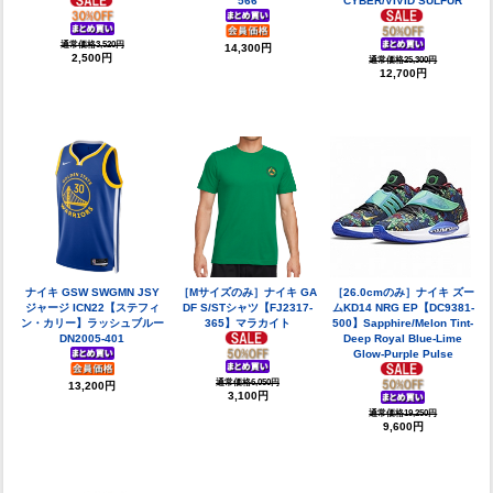
566
CYBER/VIVID SULFUR
通常価格3,520円
14,300円
2,500円
通常価格25,300円
12,700円
ナイキ GSW SWGMN JSY
［Mサイズのみ］ナイキ GA
［26.0cmのみ］ナイキ ズー
ジャージ ICN22【ステフィ
DF S/STシャツ【FJ2317-
ムKD14 NRG EP【DC9381-
ン・カリー】ラッシュブルー
365】マラカイト
500】Sapphire/Melon Tint-
DN2005-401
Deep Royal Blue-Lime
Glow-Purple Pulse
通常価格6,050円
13,200円
3,100円
通常価格19,250円
9,600円