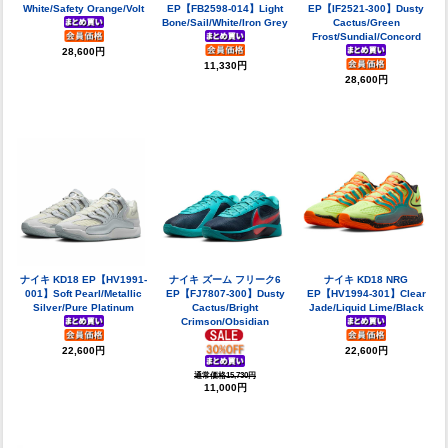
White/Safety Orange/Volt
EP【FB2598-014】Light
EP【IF2521-300】Dusty
Bone/Sail/White/Iron Grey
Cactus/Green
Frost/Sundial/Concord
28,600円
11,330円
28,600円
ナイキ KD18 EP【HV1991-
ナイキ ズーム フリーク6
ナイキ KD18 NRG
001】Soft Pearl/Metallic
EP【FJ7807-300】Dusty
EP【HV1994-301】Clear
Silver/Pure Platinum
Cactus/Bright
Jade/Liquid Lime/Black
Crimson/Obsidian
22,600円
22,600円
通常価格15,730円
11,000円