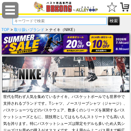
TOP
>
取り扱いブランド
> ナイキ（NIKE）
世代を問わず人気を集めているナイキ。バスケットボールでも世界中で
支持されるブランドです。Tシャツ、ノースリーブシャツ（ジャージ）、
バスケショーツなどのバスケウェア、数多くのシリーズを展開するバス
ケットシューズともに、競技用としてはもちろんストリートでも高い人
気を誇ります。特にバスケットシューズは限定モデルも多いため人気シ
リーズはお早めの購入がオススメです。大人用からミニバス用まで幅広