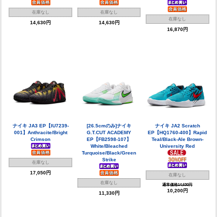
在庫なし
在庫なし
在庫なし
14,630円
14,630円
16,870円
ナイキ JA3 EP【IU7239-
[26.5cmのみ]ナイキ
ナイキ JA2 Scratch
001】Anthracite/Bright
G.T.CUT ACADEMY
EP【HQ1760-400】Rapid
Crimson
EP【FB2598-107】
Teal/Black-Ale Brown-
White/Bleached
University Red
Turquoise/Black/Green
Strike
在庫なし
17,050円
在庫なし
在庫なし
通常価格14,630円
10,200円
11,330円