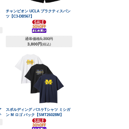
E
チャンピオン UCLA プラクティスパン
ツ【C3-DB567】
通常価格5,390円
3,800円
(税込)
ア
スポルディング バスケTシャツ ミシガ
チ
ン M ロゴ バック【SMT26028M】