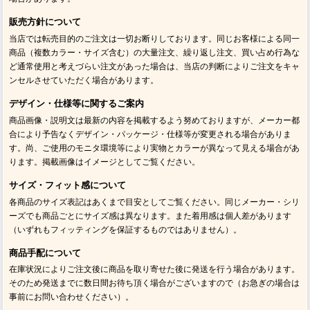
販売方針について
当店では転売目的のご注文は一切お断りしております。同じお客様による同一
商品（複数カラー・サイズ含む）の大量注文、繰り返し注文、買い占め行為な
ど通常使用と考えづらい注文があった場合は、当店の判断によりご注文をキャ
ンセルさせていただく場合があります。
デザイン・仕様等に関するご案内
商品画像・説明文は最新の内容を掲載するよう努めておりますが、メーカー都
合により予告なくデザイン・パッケージ・仕様等が変更される場合がありま
す。尚、ご使用のモニタ環境等により実物とカラーが異なって見える場合があ
ります。掲載画像はイメージとしてご覧ください。
サイズ・フィット感について
各商品のサイズ表記はあくまで目安としてご覧ください。同じメーカー・シリ
ーズでも商品ごとにサイズ感は異なります。また着用感は個人差があります
（いずれもフィッティングを保証するものではありません）。
商品手配について
在庫状況によりご注文後に商品を取り寄せた後に発送を行う場合があります。
そのため発送までに数日間お待ち頂く場合がございますので（お急ぎの場合は
事前にお問い合わせください）。