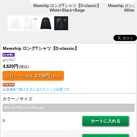
Mewship ロングTシャツ【D-classic】
Mewship ロング
White×Black×Beige
White×
Mewship ロングTシャツ【D-classic】
gd13307
4,620円
(税込)
3,700円
会員セール価格
(税込)
会員価格で購入するにはログインが必要です
カラー／サイズ
White×Black×Beige
S