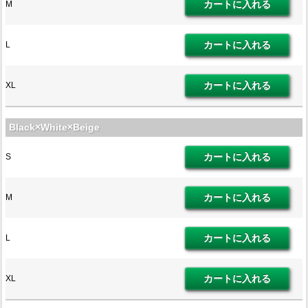
M
L
XL
Black×White×Beige
S
M
L
XL