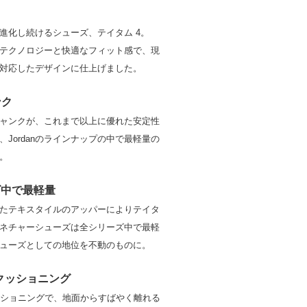
進化し続けるシューズ、テイタム 4。
テクノロジーと快適なフィット感で、現
対応したデザインに仕上げました。
ンク
シャンクが、これまで以上に優れた安定性
、Jordanのラインナップの中で最軽量の
。
ズ中で最軽量
たテキスタイルのアッパーによりテイタ
ネチャーシューズは全シリーズ中で最軽
ューズとしての地位を不動のものに。
omクッショニング
mクッショニングで、地面からすばやく離れる