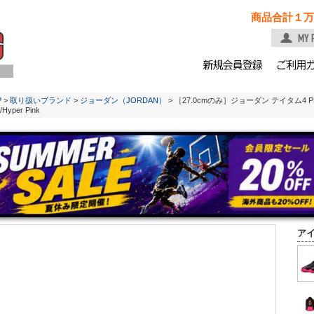
商品合計１万
P
>
取り扱いブランド
>
ジョーダン（JORDAN）
> ［27.0cmのみ］ジョーダン テイタム4 PF【IR00
/Hyper Pink
ア