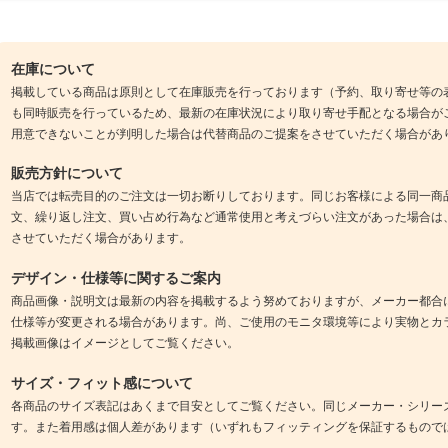
在庫について
掲載している商品は原則として在庫販売を行っております（予約、取り寄せ等の
も同時販売を行っているため、最新の在庫状況により取り寄せ手配となる場合が
用意できないことが判明した場合は代替商品のご提案をさせていただく場合があ
販売方針について
当店では転売目的のご注文は一切お断りしております。同じお客様による同一商
文、繰り返し注文、買い占め行為など通常使用と考えづらい注文があった場合は
させていただく場合があります。
デザイン・仕様等に関するご案内
商品画像・説明文は最新の内容を掲載するよう努めておりますが、メーカー都合
仕様等が変更される場合があります。尚、ご使用のモニタ環境等により実物とカ
掲載画像はイメージとしてご覧ください。
サイズ・フィット感について
各商品のサイズ表記はあくまで目安としてご覧ください。同じメーカー・シリー
す。また着用感は個人差があります（いずれもフィッティングを保証するもので