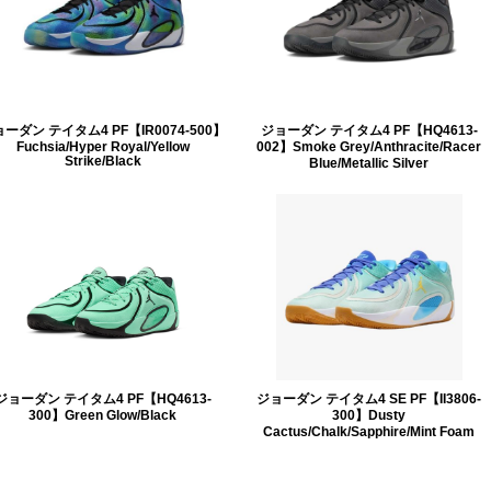
ーダン テイタム4 PF【IR0074-500】
ジョーダン テイタム4 PF【HQ4613-
Fuchsia/Hyper Royal/Yellow
002】Smoke Grey/Anthracite/Racer
Strike/Black
Blue/Metallic Silver
ジョーダン テイタム4 PF【HQ4613-
ジョーダン テイタム4 SE PF【II3806-
300】Green Glow/Black
300】Dusty
Cactus/Chalk/Sapphire/Mint Foam