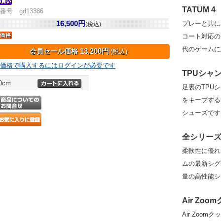
TATUM 4
番号 gd13386
16,500円
プレーと共に
(税込)
コート対応の
代のゲームに
13,200円
会員セール価格
(税込)
価格で購入するにはログインが必要です
TPUシャ
.0cm
足裏のTPU
をキープする
シューズです
全シリー
柔軟性に優れ
ムの最新シグ
量の高性能シ
Air Zo
Air Zoo