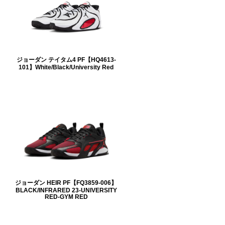
ジョーダン テイタム4 PF【HQ4613-
101】White/Black/University Red
ジョーダン HEIR PF【FQ3859-006】
BLACK/INFRARED 23-UNIVERSITY
RED-GYM RED