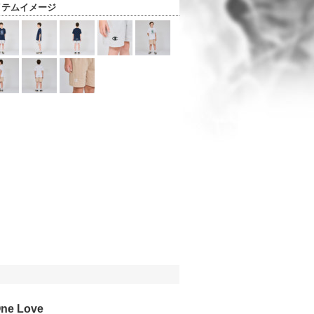
イテムイメージ
One Love