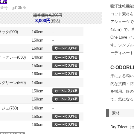
吸汗速乾機能
番号 gd13575
コット素材を
通常価格4,290円
3,000円
(税込)
アショーツで
42cm）で、
ック(090)
140cm
-
One Lov
150cm
-
す。シンプル
160cm
ーディネート
トグレー(030)
140cm
150cm
C-ODORL
160cm
汗による匂い
グリーン(560)
140cm
-
的な抗菌・防臭機
150cm
を採用。銀の
160cm
で、気になる
ジュ(780)
140cm
-
素材
150cm
160cm
Dry Tric