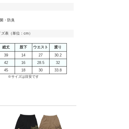
菌・防臭
イズ表（単位：cm）
総丈
股下
ウエスト
渡り
39
14
27
30.2
42
16
28.5
32
45
18
30
33.8
※サイズは目安です