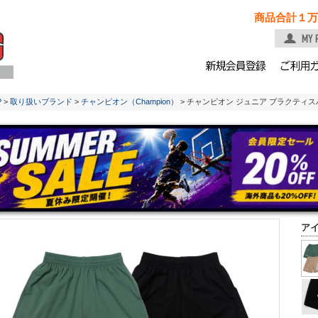
商品合計１万
P
>
取り扱いブランド
>
チャンピオン（Champion）
> チャンピオン ジュニア プラクティスパ
ア