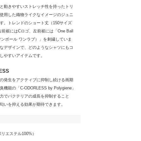
と動きやすいストレッチ性を持ったトリ
使用した織物ライクなイメージのジュニ
す。トレンドのショート丈（150サイズ
右前裾にはCロゴ、左前裾には「One Ball
e（ワンボール ワンラブ）」を刺繍していま
なデザインで、どのようなシャツにもコ
しやすいアイテムです。
ESS
の発生をアクティブに抑制し続ける画期
能の「C-ODORLESS by Polygiene」
力でバクテリアの成長を抑制すること
匂いを抑える効果が期待できます。
ot（ポリエステル100%）