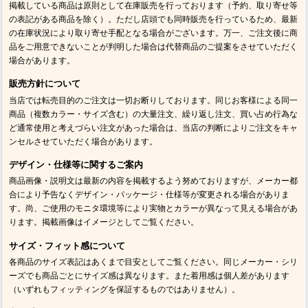
掲載している商品は原則として在庫販売を行っております（予約、取り寄せ等
の表記がある商品を除く）。ただし店頭でも同時販売を行っているため、最新
の在庫状況により取り寄せ手配となる場合がございます。万一、ご注文後に商
品をご用意できないことが判明した場合は代替商品のご提案をさせていただく
場合があります。
販売方針について
当店では転売目的のご注文は一切お断りしております。同じお客様による同一
商品（複数カラー・サイズ含む）の大量注文、繰り返し注文、買い占め行為な
ど通常使用と考えづらい注文があった場合は、当店の判断によりご注文をキャ
ンセルさせていただく場合があります。
デザイン・仕様等に関するご案内
商品画像・説明文は最新の内容を掲載するよう努めておりますが、メーカー都
合により予告なくデザイン・パッケージ・仕様等が変更される場合がありま
す。尚、ご使用のモニタ環境等により実物とカラーが異なって見える場合があ
ります。掲載画像はイメージとしてご覧ください。
サイズ・フィット感について
各商品のサイズ表記はあくまで目安としてご覧ください。同じメーカー・シリ
ーズでも商品ごとにサイズ感は異なります。また着用感は個人差があります
（いずれもフィッティングを保証するものではありません）。