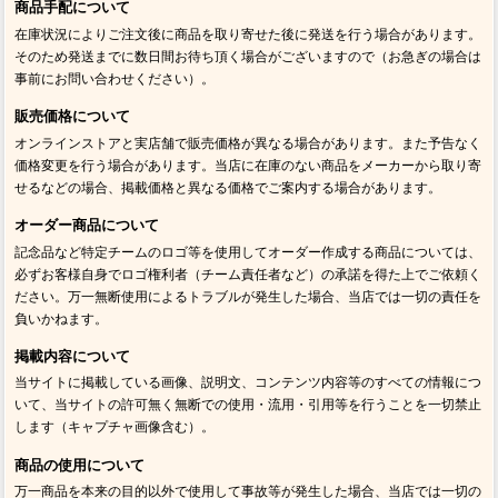
商品手配について
在庫状況によりご注文後に商品を取り寄せた後に発送を行う場合があります。
そのため発送までに数日間お待ち頂く場合がございますので（お急ぎの場合は
事前にお問い合わせください）。
販売価格について
オンラインストアと実店舗で販売価格が異なる場合があります。また予告なく
価格変更を行う場合があります。当店に在庫のない商品をメーカーから取り寄
せるなどの場合、掲載価格と異なる価格でご案内する場合があります。
オーダー商品について
記念品など特定チームのロゴ等を使用してオーダー作成する商品については、
必ずお客様自身でロゴ権利者（チーム責任者など）の承諾を得た上でご依頼く
ださい。万一無断使用によるトラブルが発生した場合、当店では一切の責任を
負いかねます。
掲載内容について
当サイトに掲載している画像、説明文、コンテンツ内容等のすべての情報につ
いて、当サイトの許可無く無断での使用・流用・引用等を行うことを一切禁止
します（キャプチャ画像含む）。
商品の使用について
万一商品を本来の目的以外で使用して事故等が発生した場合、当店では一切の