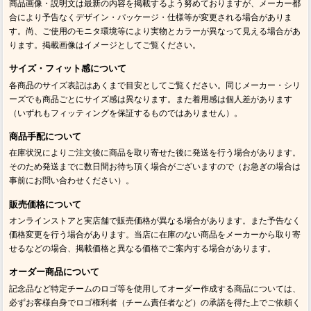
商品画像・説明文は最新の内容を掲載するよう努めておりますが、メーカー都
合により予告なくデザイン・パッケージ・仕様等が変更される場合がありま
す。尚、ご使用のモニタ環境等により実物とカラーが異なって見える場合があ
ります。掲載画像はイメージとしてご覧ください。
サイズ・フィット感について
各商品のサイズ表記はあくまで目安としてご覧ください。同じメーカー・シリ
ーズでも商品ごとにサイズ感は異なります。また着用感は個人差があります
（いずれもフィッティングを保証するものではありません）。
商品手配について
在庫状況によりご注文後に商品を取り寄せた後に発送を行う場合があります。
そのため発送までに数日間お待ち頂く場合がございますので（お急ぎの場合は
事前にお問い合わせください）。
販売価格について
オンラインストアと実店舗で販売価格が異なる場合があります。また予告なく
価格変更を行う場合があります。当店に在庫のない商品をメーカーから取り寄
せるなどの場合、掲載価格と異なる価格でご案内する場合があります。
オーダー商品について
記念品など特定チームのロゴ等を使用してオーダー作成する商品については、
必ずお客様自身でロゴ権利者（チーム責任者など）の承諾を得た上でご依頼く