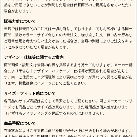
品をご用意できないことが判明した場合は代替商品のご提案をさせていただく
場合があります。
販売方針について
当店では転売目的のご注文は一切お断りしております。同じお客様による同一
商品（複数カラー・サイズ含む）の大量注文、繰り返し注文、買い占め行為な
ど通常使用と考えづらい注文があった場合は、当店の判断によりご注文をキャ
ンセルさせていただく場合があります。
デザイン・仕様等に関するご案内
商品画像・説明文は最新の内容を掲載するよう努めておりますが、メーカー都
合により予告なくデザイン・パッケージ・仕様等が変更される場合がありま
す。尚、ご使用のモニタ環境等により実物とカラーが異なって見える場合があ
ります。掲載画像はイメージとしてご覧ください。
サイズ・フィット感について
各商品のサイズ表記はあくまで目安としてご覧ください。同じメーカー・シリ
ーズでも商品ごとにサイズ感は異なります。また着用感は個人差があります
（いずれもフィッティングを保証するものではありません）。
商品手配について
在庫状況によりご注文後に商品を取り寄せた後に発送を行う場合があります。
そのため発送までに数日間お待ち頂く場合がございますので（お急ぎの場合は