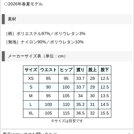
◇2026年春夏モデル
素材
［柄］ポリエステル97%／ポリウレタン3%
［無地］ナイロン90%／ポリウレタン10%
メーカーサイズ表（単位：cm）
サイズ
ウエスト
ヒップ
渡り
股上
股下
XS
85
95
33.7
28
12.5
S
90
100
33.7
29
12.5
M
95
105
34
30
13.5
L
100
110
35.2
31
14.5
XL
105
115
36.5
32
15.5
※サイズは目安です