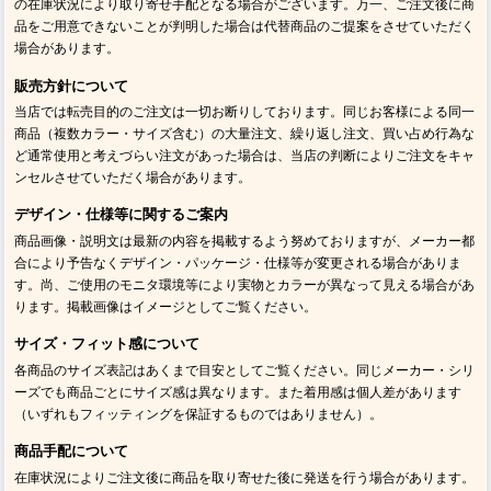
の在庫状況により取り寄せ手配となる場合がございます。万一、ご注文後に商
品をご用意できないことが判明した場合は代替商品のご提案をさせていただく
場合があります。
販売方針について
当店では転売目的のご注文は一切お断りしております。同じお客様による同一
商品（複数カラー・サイズ含む）の大量注文、繰り返し注文、買い占め行為な
ど通常使用と考えづらい注文があった場合は、当店の判断によりご注文をキャ
ンセルさせていただく場合があります。
デザイン・仕様等に関するご案内
商品画像・説明文は最新の内容を掲載するよう努めておりますが、メーカー都
合により予告なくデザイン・パッケージ・仕様等が変更される場合がありま
す。尚、ご使用のモニタ環境等により実物とカラーが異なって見える場合があ
ります。掲載画像はイメージとしてご覧ください。
サイズ・フィット感について
各商品のサイズ表記はあくまで目安としてご覧ください。同じメーカー・シリ
ーズでも商品ごとにサイズ感は異なります。また着用感は個人差があります
（いずれもフィッティングを保証するものではありません）。
商品手配について
在庫状況によりご注文後に商品を取り寄せた後に発送を行う場合があります。