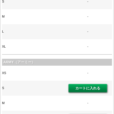
S
-
M
-
L
-
XL
-
ARMY（アーミー）
XS
-
S
M
-