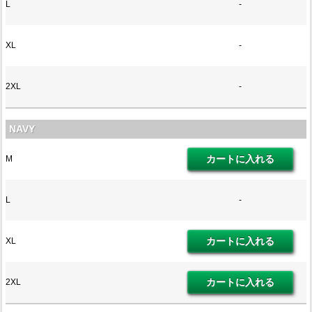
L
-
XL
-
2XL
-
NAVY
M
L
-
XL
2XL