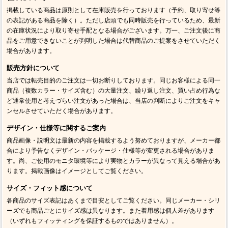
掲載している商品は原則として在庫販売を行っております（予約、取り寄せ等
の表記がある商品を除く）。ただし店頭でも同時販売を行っているため、最新
の在庫状況により取り寄せ手配となる場合がございます。万一、ご注文後に商
品をご用意できないことが判明した場合は代替商品のご提案をさせていただく
場合があります。
販売方針について
当店では転売目的のご注文は一切お断りしております。同じお客様による同一
商品（複数カラー・サイズ含む）の大量注文、繰り返し注文、買い占め行為な
ど通常使用と考えづらい注文があった場合は、当店の判断によりご注文をキャ
ンセルさせていただく場合があります。
デザイン・仕様等に関するご案内
商品画像・説明文は最新の内容を掲載するよう努めておりますが、メーカー都
合により予告なくデザイン・パッケージ・仕様等が変更される場合がありま
す。尚、ご使用のモニタ環境等により実物とカラーが異なって見える場合があ
ります。掲載画像はイメージとしてご覧ください。
サイズ・フィット感について
各商品のサイズ表記はあくまで目安としてご覧ください。同じメーカー・シリ
ーズでも商品ごとにサイズ感は異なります。また着用感は個人差があります
（いずれもフィッティングを保証するものではありません）。