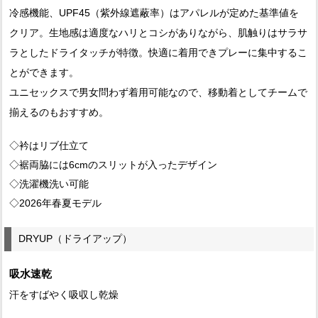
冷感機能、UPF45（紫外線遮蔽率）はアパレルが定めた基準値を
クリア。生地感は適度なハリとコシがありながら、肌触りはサラサ
ラとしたドライタッチが特徴。快適に着用できプレーに集中するこ
とができます。
ユニセックスで男女問わず着用可能なので、移動着としてチームで
揃えるのもおすすめ。
◇衿はリブ仕立て
◇裾両脇には6cmのスリットが入ったデザイン
◇洗濯機洗い可能
◇2026年春夏モデル
DRYUP（ドライアップ）
吸水速乾
汗をすばやく吸収し乾燥