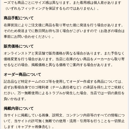
ーズでも商品ごとにサイズ感は異なります。また着用感は個人差があります
（いずれもフィッティングを保証するものではありません）。
商品手配について
在庫状況によりご注文後に商品を取り寄せた後に発送を行う場合があります。
そのため発送までに数日間お待ち頂く場合がございますので（お急ぎの場合は
事前にお問い合わせください）。
販売価格について
オンラインストアと実店舗で販売価格が異なる場合があります。また予告なく
価格変更を行う場合があります。当店に在庫のない商品をメーカーから取り寄
せるなどの場合、掲載価格と異なる価格でご案内する場合があります。
オーダー商品について
記念品など特定チームのロゴ等を使用してオーダー作成する商品については、
必ずお客様自身でロゴ権利者（チーム責任者など）の承諾を得た上でご依頼く
ださい。万一無断使用によるトラブルが発生した場合、当店では一切の責任を
負いかねます。
掲載内容について
当サイトに掲載している画像、説明文、コンテンツ内容等のすべての情報につ
いて、当サイトの許可無く無断での使用・流用・引用等を行うことを一切禁止
します（キャプチャ画像含む）。