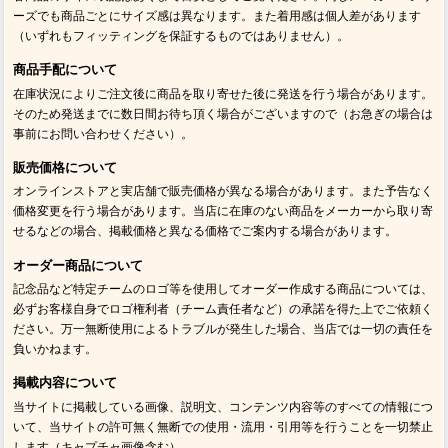
ーズでも商品ごとにサイズ感は異なります。また着用感は個人差があります
（いずれもフィッティングを保証するものではありません）。
商品手配について
在庫状況によりご注文後に商品を取り寄せた後に発送を行う場合があります。
そのため発送までに数日間お待ち頂く場合がございますので（お急ぎの場合は
事前にお問い合わせください）。
販売価格について
オンラインストアと実店舗で販売価格が異なる場合があります。また予告なく
価格変更を行う場合があります。当店に在庫のない商品をメーカーから取り寄
せるなどの場合、掲載価格と異なる価格でご案内する場合があります。
オーダー商品について
記念品など特定チームのロゴ等を使用してオーダー作成する商品については、
必ずお客様自身でロゴ権利者（チーム責任者など）の承諾を得た上でご依頼く
ださい。万一無断使用によるトラブルが発生した場合、当店では一切の責任を
負いかねます。
掲載内容について
当サイトに掲載している画像、説明文、コンテンツ内容等のすべての情報につ
いて、当サイトの許可無く無断での使用・流用・引用等を行うことを一切禁止
します（キャプチャ画像含む）。