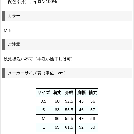
［配色部分］ナイロン100%
カラー
MINT
ご注意
洗濯機洗い不可（手洗い陰干しは可）
メーカーサイズ表（単位：cm）
サイズ
着丈
身幅
肩幅
袖丈
XS
60
52.5
43
56
S
63
55.5
46
57
M
66
58.5
49
58
L
69
61.5
52
59