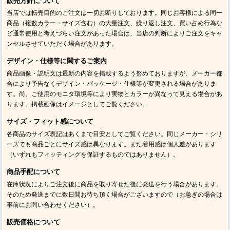
販売方針について
当店では転売目的のご注文は一切お断りしております。同じお客様による同一
商品（複数カラー・サイズ含む）の大量注文、繰り返し注文、買い占め行為な
ど通常使用と考えづらい注文があった場合は、当店の判断によりご注文をキャ
ンセルさせていただく場合があります。
デザイン・仕様等に関するご案内
商品画像・説明文は最新の内容を掲載するよう努めておりますが、メーカー都
合により予告なくデザイン・パッケージ・仕様等が変更される場合がありま
す。尚、ご使用のモニタ環境等により実物とカラーが異なって見える場合があ
ります。掲載画像はイメージとしてご覧ください。
サイズ・フィット感について
各商品のサイズ表記はあくまで目安としてご覧ください。同じメーカー・シリ
ーズでも商品ごとにサイズ感は異なります。また着用感は個人差があります
（いずれもフィッティングを保証するものではありません）。
商品手配について
在庫状況によりご注文後に商品を取り寄せた後に発送を行う場合があります。
そのため発送までに数日間お待ち頂く場合がございますので（お急ぎの場合は
事前にお問い合わせください）。
販売価格について